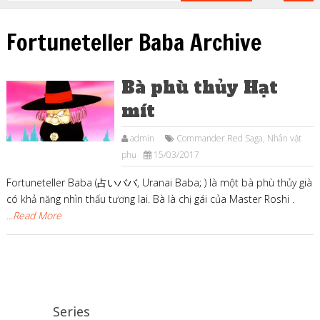
Fortuneteller Baba Archive
Bà phù thủy Hạt
mít
admin
Commander Red Saga
,
Nhân vật
phụ
15/03/2017
Fortuneteller Baba (占いババ, Uranai Baba; ) là một bà phù thủy già
có khả năng nhìn thấu tương lai. Bà là chị gái của Master Roshi .
...Read More
Series