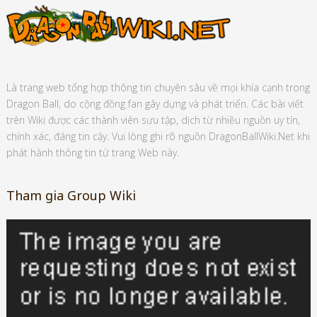
Là trang web tổng hợp thông tin chuyên sâu về mọi khía cạnh trong
Dragon Ball, do cộng đồng fan gây dựng và phát triển. Các bài viết
trên Wiki được các thành viên sưu tập, dịch từ nhiều nguồn uy tín,
chính xác, đáng tin cậy. Vui lòng ghi rõ nguồn DragonBallWiki.Net khi
phát hành thông tin từ trang Web này.
Tham gia Group Wiki