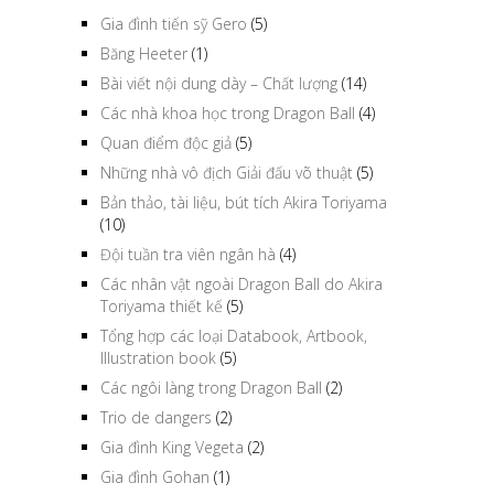
Gia đình tiến sỹ Gero
(5)
Băng Heeter
(1)
Bài viết nội dung dày – Chất lượng
(14)
Các nhà khoa học trong Dragon Ball
(4)
Quan điểm độc giả
(5)
Những nhà vô địch Giải đấu võ thuật
(5)
Bản thảo, tài liệu, bút tích Akira Toriyama
(10)
Đội tuần tra viên ngân hà
(4)
Các nhân vật ngoài Dragon Ball do Akira
Toriyama thiết kế
(5)
Tổng hợp các loại Databook, Artbook,
Illustration book
(5)
Các ngôi làng trong Dragon Ball
(2)
Trio de dangers
(2)
Gia đình King Vegeta
(2)
Gia đình Gohan
(1)