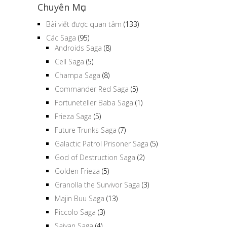
Chuyên Mục
Bài viết được quan tâm
(133)
Các Saga
(95)
Androids Saga
(8)
Cell Saga
(5)
Champa Saga
(8)
Commander Red Saga
(5)
Fortuneteller Baba Saga
(1)
Frieza Saga
(5)
Future Trunks Saga
(7)
Galactic Patrol Prisoner Saga
(5)
God of Destruction Saga
(2)
Golden Frieza
(5)
Granolla the Survivor Saga
(3)
Majin Buu Saga
(13)
Piccolo Saga
(3)
Saiyan Saga
(4)