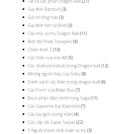
Tất cả các phần Dragon Ball
(21)
Gia đình Bardock
(3)
Giải trí tổng hợp
(3)
Gia đình tiến sỹ Brief
(3)
Cấu trúc vũ trụ Dragon Ball
(11)
Biệt đội Pride Troopers
(4)
Chiến binh Z
(10)
Các thần của trái đất
(5)
Các Android (robot) trong Dragon ball
(12)
Những người thầy của Goku
(8)
Danh sách các thần trong dragon ball
(6)
Các Form của Majin Buu
(7)
Boss phản diện chính từng Saga
(11)
Các Supreme Kai (Kaioshin)
(7)
Các kai (giới vương thần)
(4)
Các cấp độ Super Saiyan
(22)
5 Người mạnh nhất toàn vũ trụ
(3)