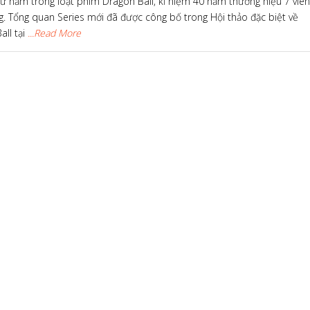
ứ năm trong loạt phim Dragon Ball, kỉ niệm 40 năm thương hiệu 7 viên
g. Tổng quan Series mới đã được công bố trong Hội thảo đặc biệt về
all tại
...Read More