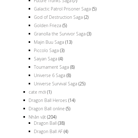
Future Trunks Saga
(7)
Galactic Patrol Prisoner Saga
(5)
God of Destruction Saga
(2)
Golden Frieza
(5)
Granolla the Survivor Saga
(3)
Majin Buu Saga
(13)
Piccolo Saga
(3)
Saiyan Saga
(4)
Tournament Saga
(8)
Universe 6 Saga
(8)
Universe Survival Saga
(25)
cate mới
(1)
Dragon Ball Heroes
(14)
Dragon Ball online
(5)
Nhân vật
(204)
Dragon Ball
(38)
Dragon Ball AF
(4)