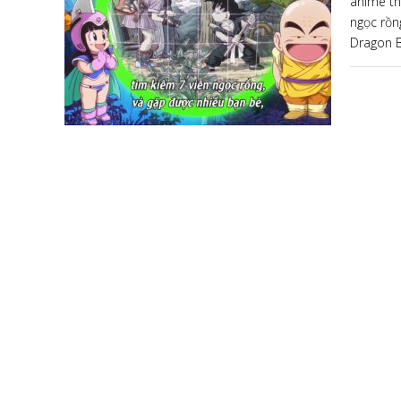
anime th
ngọc rồn
Dragon B