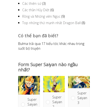
Các thiên sứ
(3)
Các thần Hủy Diệt
(6)
Rồng và Những viên Ngọc
(9)
Top những thứ mạnh nhất Dragon Ball
(8)
Có thể bạn đã biết?
Bulma trải qua 17 kiểu tóc khác nhau trong
suốt bộ truyện
Form Super Saiyan nào ngầu
nhất?
Super
Super
Saiyan
Super
Saiyan
3
Saiyan
2