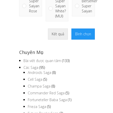
Super
Berserker
Super
Saiyan
Super
Saiyan
Rose
Saiyan
White?
(MUI)
Kết quả
Bình chọn
Chuyên Mục
Bài viết được quan tâm
(133)
Các Saga
(95)
Androids Saga
(8)
Cell Saga
(5)
Champa Saga
(8)
Commander Red Saga
(5)
Fortuneteller Baba Saga
(1)
Frieza Saga
(5)