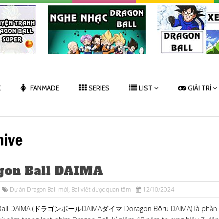
K
FANMADE
SERIES
LIST
GIẢI TRÍ
hive
gon Ball DAIMA
Dự án Dragon Ball mới
,
Bài viết được quan tâm
12/10/2024
Ball DAIMA (ドラゴンボールDAIMAダイマ Doragon Bōru DAIMA) là phần