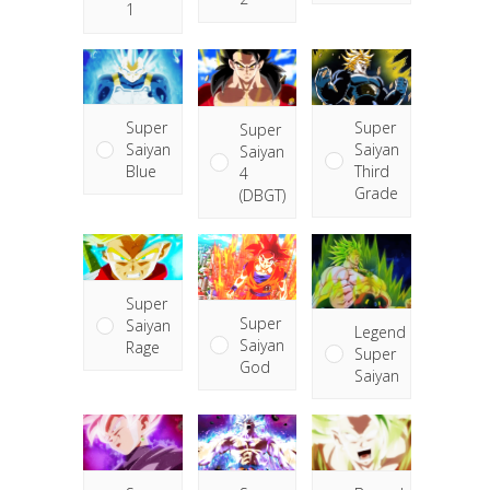
1
Super
Super
Super
Saiyan
Saiyan
Saiyan
Blue
Third
4
Grade
(DBGT)
Super
Super
Saiyan
Legend
Saiyan
Rage
Super
God
Saiyan