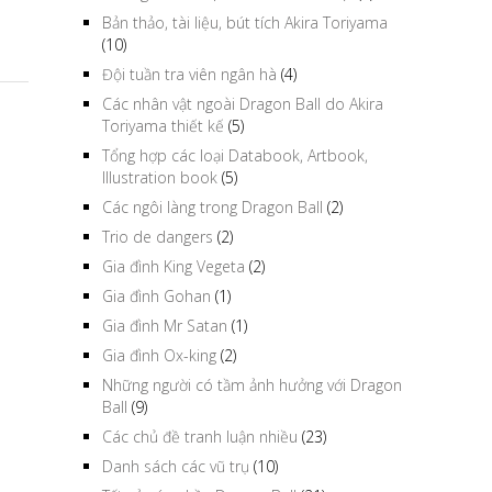
Bản thảo, tài liệu, bút tích Akira Toriyama
(10)
Đội tuần tra viên ngân hà
(4)
Các nhân vật ngoài Dragon Ball do Akira
Toriyama thiết kế
(5)
Tổng hợp các loại Databook, Artbook,
Illustration book
(5)
Các ngôi làng trong Dragon Ball
(2)
Trio de dangers
(2)
Gia đình King Vegeta
(2)
Gia đình Gohan
(1)
Gia đình Mr Satan
(1)
Gia đình Ox-king
(2)
Những người có tầm ảnh hưởng với Dragon
Ball
(9)
Các chủ đề tranh luận nhiều
(23)
Danh sách các vũ trụ
(10)