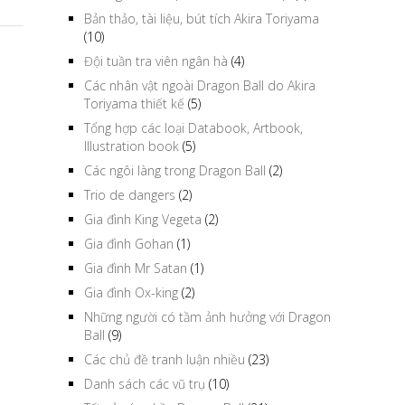
Bản thảo, tài liệu, bút tích Akira Toriyama
(10)
Đội tuần tra viên ngân hà
(4)
Các nhân vật ngoài Dragon Ball do Akira
Toriyama thiết kế
(5)
Tổng hợp các loại Databook, Artbook,
Illustration book
(5)
Các ngôi làng trong Dragon Ball
(2)
Trio de dangers
(2)
Gia đình King Vegeta
(2)
Gia đình Gohan
(1)
Gia đình Mr Satan
(1)
Gia đình Ox-king
(2)
Những người có tầm ảnh hưởng với Dragon
Ball
(9)
Các chủ đề tranh luận nhiều
(23)
Danh sách các vũ trụ
(10)