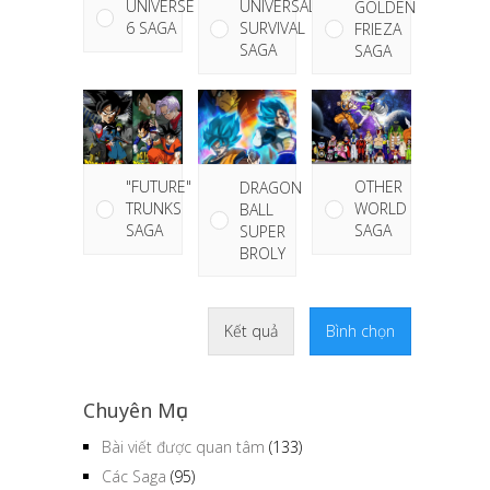
UNIVERSE
UNIVERSAL
GOLDEN
6 SAGA
SURVIVAL
FRIEZA
SAGA
SAGA
"FUTURE"
OTHER
DRAGON
TRUNKS
WORLD
BALL
SAGA
SAGA
SUPER
BROLY
Kết quả
Bình chọn
Chuyên Mục
Bài viết được quan tâm
(133)
Các Saga
(95)