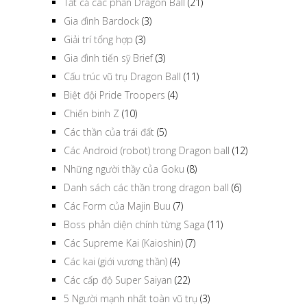
Tất cả các phần Dragon Ball
(21)
Gia đình Bardock
(3)
Giải trí tổng hợp
(3)
Gia đình tiến sỹ Brief
(3)
Cấu trúc vũ trụ Dragon Ball
(11)
Biệt đội Pride Troopers
(4)
Chiến binh Z
(10)
Các thần của trái đất
(5)
Các Android (robot) trong Dragon ball
(12)
Những người thầy của Goku
(8)
Danh sách các thần trong dragon ball
(6)
Các Form của Majin Buu
(7)
Boss phản diện chính từng Saga
(11)
Các Supreme Kai (Kaioshin)
(7)
Các kai (giới vương thần)
(4)
Các cấp độ Super Saiyan
(22)
5 Người mạnh nhất toàn vũ trụ
(3)