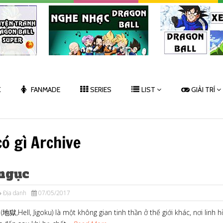
K
FANMADE
SERIES
LIST
GIẢI TRÍ
có gì Archive
 ngục
Địa danh
07/05/2017
(地獄,Hell, Jigoku) là một không gian tinh thần ở thế giới khác, nơi linh 