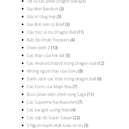
Tất cả các phần Dragon Ball
(21)
Gia đình Bardock
(3)
Giải trí tổng hợp
(3)
Gia đình tiến sỹ Brief
(3)
Cấu trúc vũ trụ Dragon Ball
(11)
Biệt đội Pride Troopers
(4)
Chiến binh Z
(10)
Các thần của trái đất
(5)
Các Android (robot) trong Dragon ball
(12)
Những người thầy của Goku
(8)
Danh sách các thần trong dragon ball
(6)
Các Form của Majin Buu
(7)
Boss phản diện chính từng Saga
(11)
Các Supreme Kai (Kaioshin)
(7)
Các kai (giới vương thần)
(4)
Các cấp độ Super Saiyan
(22)
5 Người mạnh nhất toàn vũ trụ
(3)