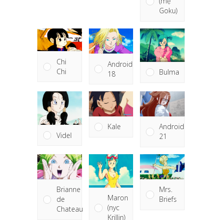
(mẹ
Goku)
Chi
Android
Chi
Bulma
18
Kale
Android
Videl
21
Brianne
Mrs.
Maron
de
Briefs
(nyc
Chateau
Krillin)