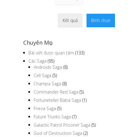
Kết quả
Bình chọn
Chuyên Mục
Bài viết được quan tâm
(133)
Các Saga
(95)
Androids Saga
(8)
Cell Saga
(5)
Champa Saga
(8)
Commander Red Saga
(5)
Fortuneteller Baba Saga
(1)
Frieza Saga
(5)
Future Trunks Saga
(7)
Galactic Patrol Prisoner Saga
(5)
God of Destruction Saga
(2)