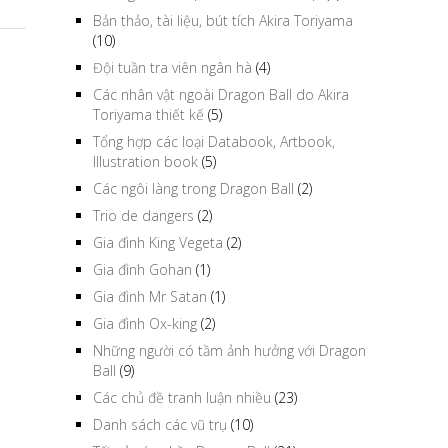
Bản thảo, tài liệu, bút tích Akira Toriyama
(10)
Đội tuần tra viên ngân hà
(4)
Các nhân vật ngoài Dragon Ball do Akira
Toriyama thiết kế
(5)
Tổng hợp các loại Databook, Artbook,
Illustration book
(5)
Các ngôi làng trong Dragon Ball
(2)
Trio de dangers
(2)
Gia đình King Vegeta
(2)
Gia đình Gohan
(1)
Gia đình Mr Satan
(1)
Gia đình Ox-king
(2)
Những người có tầm ảnh hưởng với Dragon
Ball
(9)
Các chủ đề tranh luận nhiều
(23)
Danh sách các vũ trụ
(10)