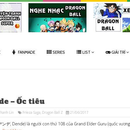
K
FANMADE
SERIES
LIST
GIẢI TRÍ
e – Ốc tiêu
hanh Lin
Frieza Saga
,
Dragon Ball Z
21/06/2017
ンデ, Dende) là người con thứ 108 của Grand Elder Guru (quốc vương