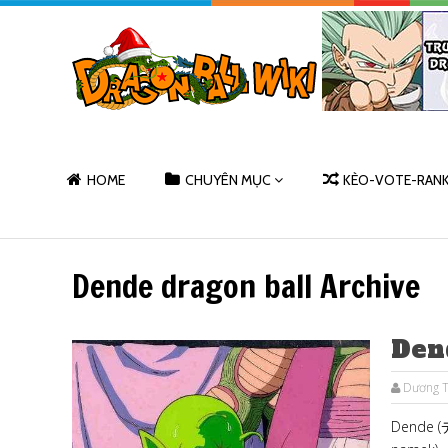
HOME
CHUYÊN MỤC
KÈO-VOTE-RAN
Dende dragon ball Archive
Dend
Dương T
Dende (デ