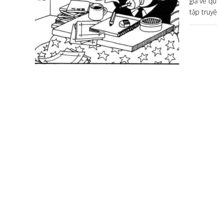
giả về qu
tập truy