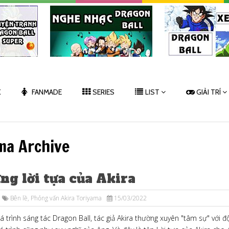
K
FANMADE
SERIES
LIST
GIẢI TRÍ
ma Archive
g lời tựa của Akira
Bên lề
,
Phỏng vấn Akira Toriyama
15/03/2022
 trình sáng tác Dragon Ball, tác giả Akira thường xuyên "tâm sự" với đ