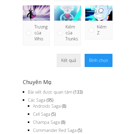
Trượng
Kiếm
Kiếm
của
của
Z
Whis
Trunks
Kết quả
Bình chọn
Chuyên Mục
Bài viết được quan tâm
(133)
Các Saga
(95)
Androids Saga
(8)
Cell Saga
(5)
Champa Saga
(8)
Commander Red Saga
(5)