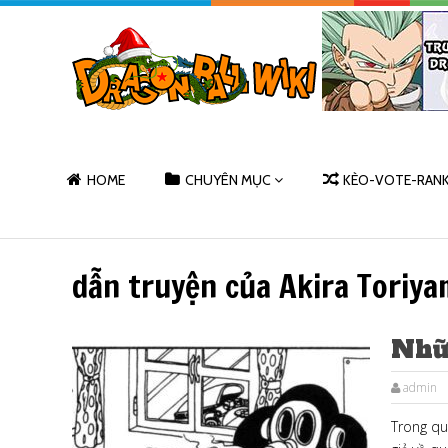
HOME
CHUYÊN MỤC
KÈO-VOTE-RAN
dẫn truyện của Akira Toriya
Nhữn
admin
Trong quá