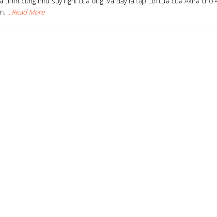
á trình cũng như suy nghĩ của ông. Và đây là tập Lời tựa của Akira cho 
ện.
...Read More