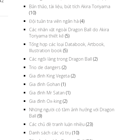
42
Bản thảo, tài liệu, bút tích Akira Toriyama
(10)
Đội tuần tra viên ngân hà
(4)
Các nhân vật ngoài Dragon Ball do Akira
Toriyama thiết kế
(5)
Tổng hợp các loại Databook, Artbook,
Illustration book
(5)
Các ngôi làng trong Dragon Ball
(2)
Trio de dangers
(2)
Gia đình King Vegeta
(2)
Gia đình Gohan
(1)
Gia đình Mr Satan
(1)
Gia đình Ox-king
(2)
Những người có tầm ảnh hưởng với Dragon
Ball
(9)
Các chủ đề tranh luận nhiều
(23)
Danh sách các vũ trụ
(10)