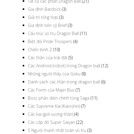
Tất cả các phần Dragon Ball
(21)
Gia đình Bardock
(3)
Giải trí tổng hợp
(3)
Gia đình tiến sỹ Brief
(3)
Cấu trúc vũ trụ Dragon Ball
(11)
Biệt đội Pride Troopers
(4)
Chiến binh Z
(10)
Các thần của trái đất
(5)
Các Android (robot) trong Dragon ball
(12)
Những người thầy của Goku
(8)
Danh sách các thần trong dragon ball
(6)
Các Form của Majin Buu
(7)
Boss phản diện chính từng Saga
(11)
Các Supreme Kai (Kaioshin)
(7)
Các kai (giới vương thần)
(4)
Các cấp độ Super Saiyan
(22)
5 Người mạnh nhất toàn vũ trụ
(3)