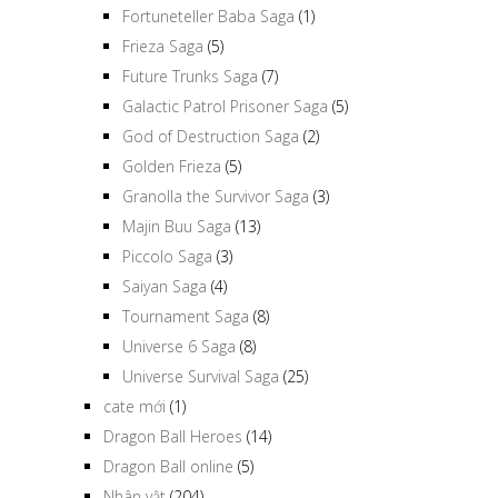
Fortuneteller Baba Saga
(1)
Frieza Saga
(5)
Future Trunks Saga
(7)
Galactic Patrol Prisoner Saga
(5)
God of Destruction Saga
(2)
Golden Frieza
(5)
Granolla the Survivor Saga
(3)
Majin Buu Saga
(13)
Piccolo Saga
(3)
Saiyan Saga
(4)
Tournament Saga
(8)
Universe 6 Saga
(8)
Universe Survival Saga
(25)
cate mới
(1)
Dragon Ball Heroes
(14)
Dragon Ball online
(5)
Nhân vật
(204)