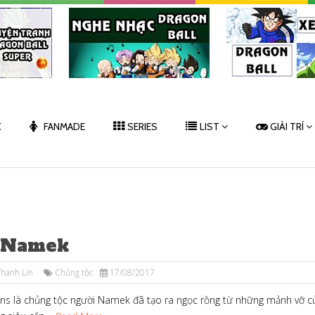
K
FANMADE
SERIES
LIST
GIẢI TRÍ
 Namek
hanh Lin
Chủng tộc
17/08/2017
s là chủng tộc người Namek đã tạo ra ngọc rồng từ những mảnh vỡ c