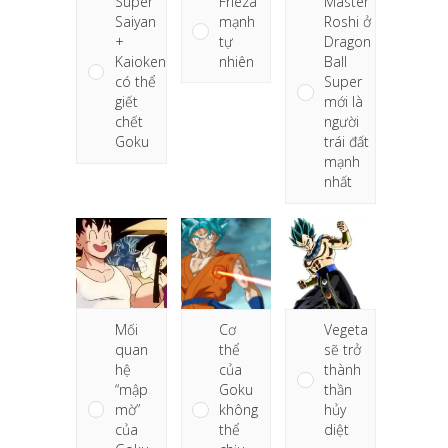
Frieza
Super
Master
mạnh
Saiyan
Roshi ở
tự
+
Dragon
nhiên
Kaioken
Ball
có thể
Super
giết
mới là
chết
người
Goku
trái đất
mạnh
nhất
Mối
Cơ
Vegeta
quan
thể
sẽ trở
hệ
của
thành
“mập
Goku
thần
mờ”
không
hủy
của
thể
diệt