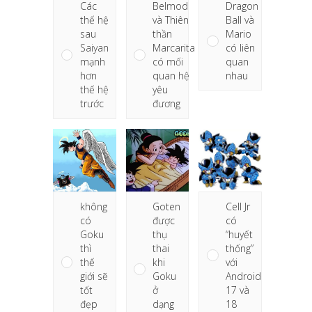
Dragon
Các
Belmod
Ball và
thế hệ
và Thiên
Mario
sau
thần
có liên
Saiyan
Marcarita
quan
mạnh
có mối
nhau
hơn
quan hệ
thế hệ
yêu
trước
đương
không
Goten
Cell Jr
có
được
có
Goku
thụ
“huyết
thì
thai
thống”
thế
khi
với
giới sẽ
Goku
Android
tốt
ở
17 và
đẹp
dạng
18