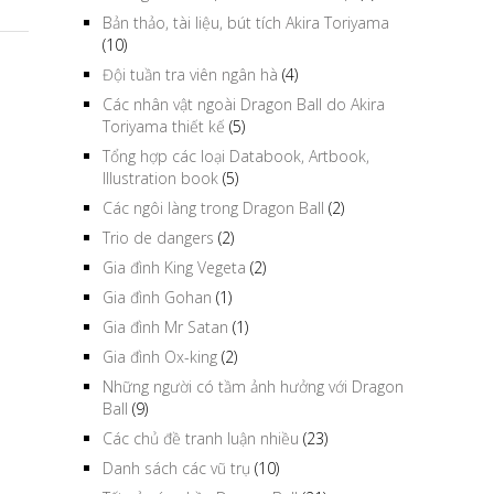
Bản thảo, tài liệu, bút tích Akira Toriyama
(10)
Đội tuần tra viên ngân hà
(4)
Các nhân vật ngoài Dragon Ball do Akira
Toriyama thiết kế
(5)
Tổng hợp các loại Databook, Artbook,
Illustration book
(5)
Các ngôi làng trong Dragon Ball
(2)
Trio de dangers
(2)
Gia đình King Vegeta
(2)
Gia đình Gohan
(1)
Gia đình Mr Satan
(1)
Gia đình Ox-king
(2)
Những người có tầm ảnh hưởng với Dragon
Ball
(9)
Các chủ đề tranh luận nhiều
(23)
Danh sách các vũ trụ
(10)