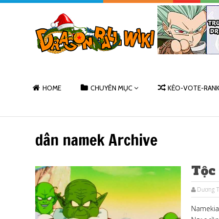
HOME
CHUYÊN MỤC
KÈO-VOTE-RAN
dân namek Archive
Tộc
Dương T
Namekian