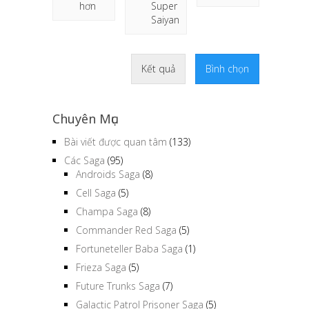
hơn
Super
Saiyan
Kết quả
Bình chọn
Chuyên Mục
Bài viết được quan tâm
(133)
Các Saga
(95)
Androids Saga
(8)
Cell Saga
(5)
Champa Saga
(8)
Commander Red Saga
(5)
Fortuneteller Baba Saga
(1)
Frieza Saga
(5)
Future Trunks Saga
(7)
Galactic Patrol Prisoner Saga
(5)