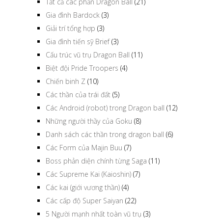
Tất cả các phần Dragon Ball
(21)
Gia đình Bardock
(3)
Giải trí tổng hợp
(3)
Gia đình tiến sỹ Brief
(3)
Cấu trúc vũ trụ Dragon Ball
(11)
Biệt đội Pride Troopers
(4)
Chiến binh Z
(10)
Các thần của trái đất
(5)
Các Android (robot) trong Dragon ball
(12)
Những người thầy của Goku
(8)
Danh sách các thần trong dragon ball
(6)
Các Form của Majin Buu
(7)
Boss phản diện chính từng Saga
(11)
Các Supreme Kai (Kaioshin)
(7)
Các kai (giới vương thần)
(4)
Các cấp độ Super Saiyan
(22)
5 Người mạnh nhất toàn vũ trụ
(3)