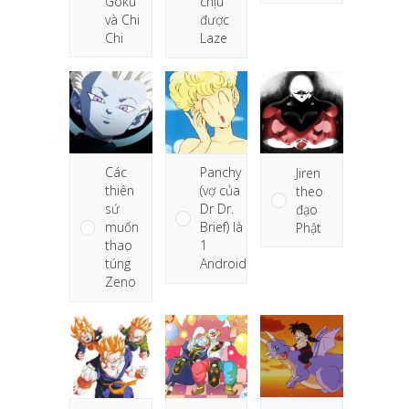
Goku
chịu
và Chi
được
Chi
Laze
Các
Panchy
Jiren
thiên
(vợ của
theo
sứ
Dr Dr.
đạo
muốn
Brief) là
Phật
thao
1
túng
Android
Zeno