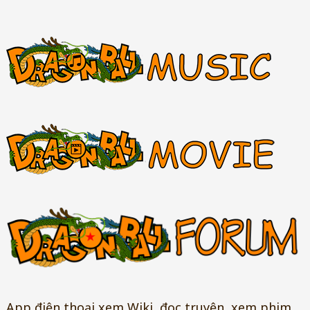
App điện thoại xem Wiki, đọc truyện, xem phim,