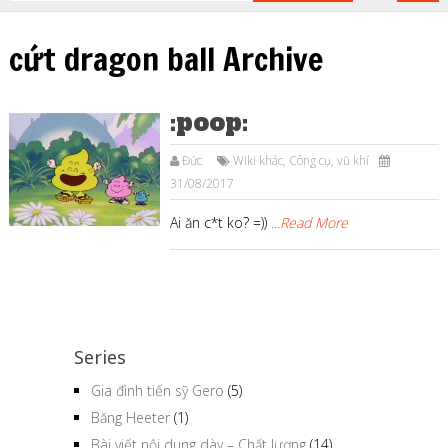
cứt dragon ball Archive
:poop:
Đức
Wiki khác
,
Công cụ, vũ khí
31/08/2017
Ai ăn c*t ko? =))
...Read More
Series
Gia đình tiến sỹ Gero
(5)
Băng Heeter
(1)
Bài viết nội dung dày – Chất lượng
(14)