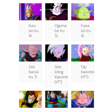
Kuru
Fuwa
Oguma
(vũ trụ
(vũ trụ
(vũ trụ
4)
6)
5)
Shin
Tây
Old
Đông
Kaioshin
Kai (vũ
Kaioshin
(VT7)
trụ 7)
(VT7)