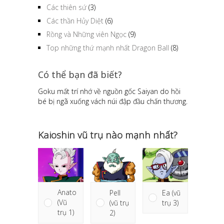
Các thiên sứ
(3)
Các thần Hủy Diệt
(6)
Rồng và Những viên Ngọc
(9)
Top những thứ mạnh nhất Dragon Ball
(8)
Có thể bạn đã biết?
Goku mất trí nhớ về nguồn gốc Saiyan do hồi
bé bị ngã xuống vách núi đập đầu chấn thương.
Kaioshin vũ trụ nào mạnh nhất?
Anato
Ea (vũ
Pell
(Vũ
trụ 3)
(vũ trụ
trụ 1)
2)