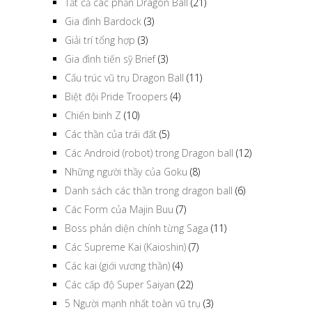
Tất cả các phần Dragon Ball
(21)
Gia đình Bardock
(3)
Giải trí tổng hợp
(3)
Gia đình tiến sỹ Brief
(3)
Cấu trúc vũ trụ Dragon Ball
(11)
Biệt đội Pride Troopers
(4)
Chiến binh Z
(10)
Các thần của trái đất
(5)
Các Android (robot) trong Dragon ball
(12)
Những người thầy của Goku
(8)
Danh sách các thần trong dragon ball
(6)
Các Form của Majin Buu
(7)
Boss phản diện chính từng Saga
(11)
Các Supreme Kai (Kaioshin)
(7)
Các kai (giới vương thần)
(4)
Các cấp độ Super Saiyan
(22)
5 Người mạnh nhất toàn vũ trụ
(3)