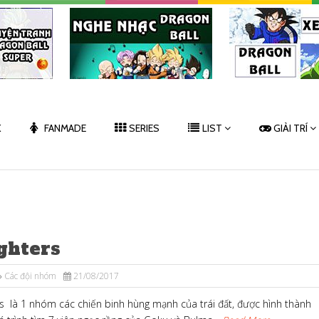
K
FANMADE
SERIES
LIST
GIẢI TRÍ
ghters
Các đội nhóm
21/08/2017
rs là 1 nhóm các chiến binh hùng mạnh của trái đất, được hình thành