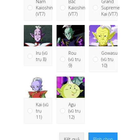
Nam
Bắc
Grand
Kaioshin
Kaioshin
Supreme
(VT7)
(VT7)
Kai (VT7)
Rou
Gowasu
Iru (vũ
(vũ trụ
(vũ trụ
trụ 8)
9)
10)
Kai (vũ
Agu
trụ
(vũ trụ
11)
12)
Kết quả
Bình chọn