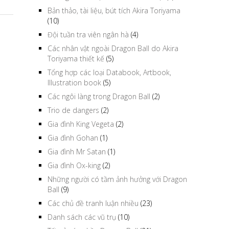
Bản thảo, tài liệu, bút tích Akira Toriyama
(10)
Đội tuần tra viên ngân hà
(4)
Các nhân vật ngoài Dragon Ball do Akira
Toriyama thiết kế
(5)
Tổng hợp các loại Databook, Artbook,
Illustration book
(5)
Các ngôi làng trong Dragon Ball
(2)
Trio de dangers
(2)
Gia đình King Vegeta
(2)
Gia đình Gohan
(1)
Gia đình Mr Satan
(1)
Gia đình Ox-king
(2)
Những người có tầm ảnh hưởng với Dragon
Ball
(9)
Các chủ đề tranh luận nhiều
(23)
Danh sách các vũ trụ
(10)