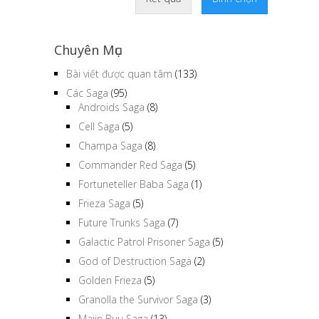
Chuyên Mục
Bài viết được quan tâm
(133)
Các Saga
(95)
Androids Saga
(8)
Cell Saga
(5)
Champa Saga
(8)
Commander Red Saga
(5)
Fortuneteller Baba Saga
(1)
Frieza Saga
(5)
Future Trunks Saga
(7)
Galactic Patrol Prisoner Saga
(5)
God of Destruction Saga
(2)
Golden Frieza
(5)
Granolla the Survivor Saga
(3)
Majin Buu Saga
(13)