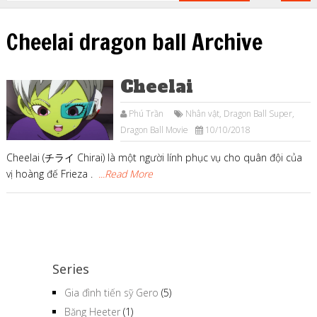
Cheelai dragon ball Archive
Cheelai
Phú Trần
Nhân vật
,
Dragon Ball Super
,
Dragon Ball Movie
10/10/2018
Cheelai (チライ Chirai) là một người lính phục vụ cho quân đội của
vị hoàng đế Frieza .
...Read More
Series
Gia đình tiến sỹ Gero
(5)
Băng Heeter
(1)