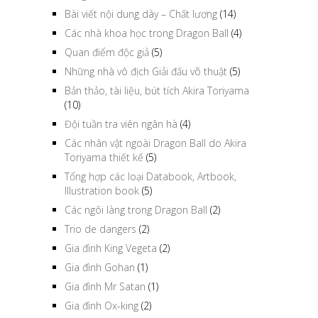
Bài viết nội dung dày – Chất lượng
(14)
Các nhà khoa học trong Dragon Ball
(4)
Quan điểm độc giả
(5)
Những nhà vô địch Giải đấu võ thuật
(5)
Bản thảo, tài liệu, bút tích Akira Toriyama
(10)
Đội tuần tra viên ngân hà
(4)
Các nhân vật ngoài Dragon Ball do Akira
Toriyama thiết kế
(5)
Tổng hợp các loại Databook, Artbook,
Illustration book
(5)
Các ngôi làng trong Dragon Ball
(2)
Trio de dangers
(2)
Gia đình King Vegeta
(2)
Gia đình Gohan
(1)
Gia đình Mr Satan
(1)
Gia đình Ox-king
(2)