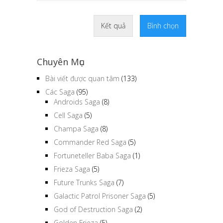
Kết quả
Bình chọn
Chuyên Mục
Bài viết được quan tâm
(133)
Các Saga
(95)
Androids Saga
(8)
Cell Saga
(5)
Champa Saga
(8)
Commander Red Saga
(5)
Fortuneteller Baba Saga
(1)
Frieza Saga
(5)
Future Trunks Saga
(7)
Galactic Patrol Prisoner Saga
(5)
God of Destruction Saga
(2)
Golden Frieza
(5)