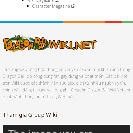
Wiki Magazine
(2)
Character Magazine
(2)
Là trang web tổng hợp thông tin chuyên sâu về mọi khía cạnh trong
Dragon Ball, do cộng đồng fan gây dựng và phát triển. Các bài viết
trên Wiki được các thành viên sưu tập, dịch từ nhiều nguồn uy tín,
chính xác, đáng tin cậy. Vui lòng ghi rõ nguồn DragonBallWiki.Net khi
phát hành thông tin từ trang Web này.
Tham gia Group Wiki