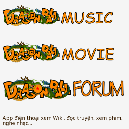
App điện thoại xem Wiki, đọc truyện, xem phim,
nghe nhạc…