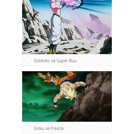
Gotenks và Super Buu
Goku và Freeza