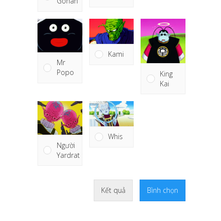
Gohan
Kami
Mr
Popo
King
Kai
Whis
Người
Yardrat
Kết quả
Bình chọn