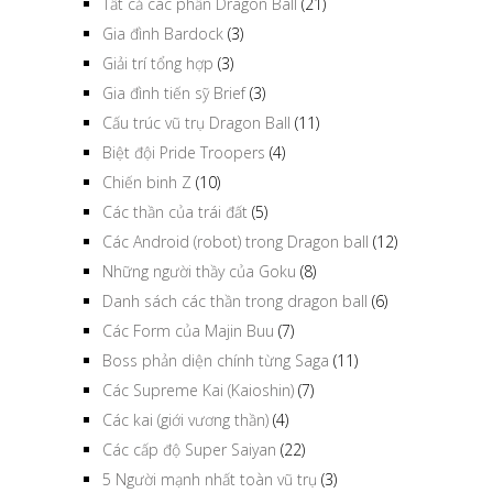
Tất cả các phần Dragon Ball
(21)
Gia đình Bardock
(3)
Giải trí tổng hợp
(3)
Gia đình tiến sỹ Brief
(3)
Cấu trúc vũ trụ Dragon Ball
(11)
Biệt đội Pride Troopers
(4)
Chiến binh Z
(10)
Các thần của trái đất
(5)
Các Android (robot) trong Dragon ball
(12)
Những người thầy của Goku
(8)
Danh sách các thần trong dragon ball
(6)
Các Form của Majin Buu
(7)
Boss phản diện chính từng Saga
(11)
Các Supreme Kai (Kaioshin)
(7)
Các kai (giới vương thần)
(4)
Các cấp độ Super Saiyan
(22)
5 Người mạnh nhất toàn vũ trụ
(3)