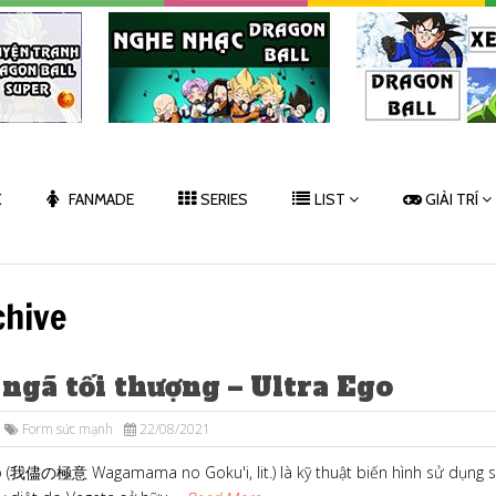
K
FANMADE
SERIES
LIST
GIẢI TRÍ
chive
ngã tối thượng – Ultra Ego
Form sức mạnh
22/08/2021
o (我儘の極意 Wagamama no Goku'i, lit.) là kỹ thuật biến hình sử dụng 