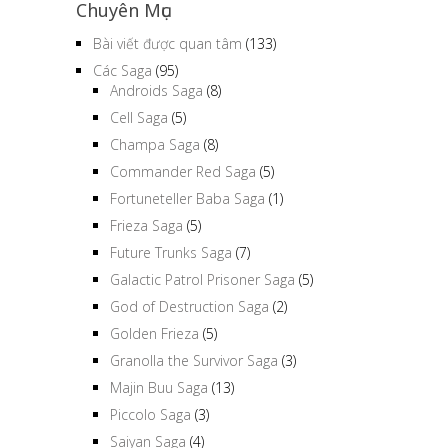
Chuyên Mục
Bài viết được quan tâm
(133)
Các Saga
(95)
Androids Saga
(8)
Cell Saga
(5)
Champa Saga
(8)
Commander Red Saga
(5)
Fortuneteller Baba Saga
(1)
Frieza Saga
(5)
Future Trunks Saga
(7)
Galactic Patrol Prisoner Saga
(5)
God of Destruction Saga
(2)
Golden Frieza
(5)
Granolla the Survivor Saga
(3)
Majin Buu Saga
(13)
Piccolo Saga
(3)
Saiyan Saga
(4)