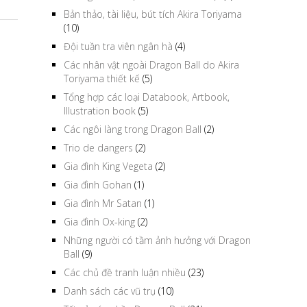
Bản thảo, tài liệu, bút tích Akira Toriyama
(10)
Đội tuần tra viên ngân hà
(4)
Các nhân vật ngoài Dragon Ball do Akira
Toriyama thiết kế
(5)
Tổng hợp các loại Databook, Artbook,
Illustration book
(5)
Các ngôi làng trong Dragon Ball
(2)
Trio de dangers
(2)
Gia đình King Vegeta
(2)
Gia đình Gohan
(1)
Gia đình Mr Satan
(1)
Gia đình Ox-king
(2)
Những người có tầm ảnh hưởng với Dragon
Ball
(9)
Các chủ đề tranh luận nhiều
(23)
Danh sách các vũ trụ
(10)