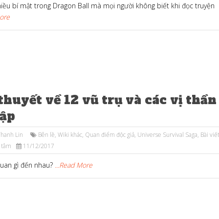
hiều bí mật trong Dragon Ball mà mọi người không biết khi đọc truyện
More
thuyết về 12 vũ trụ và các vị thần
Cập
hanh Lin
Bên lề
,
Wiki khác
,
Quan điểm độc giả
,
Universe Survival Saga
,
Bài viế
 tâm
11/12/2017
quan gì đến nhau?
...Read More