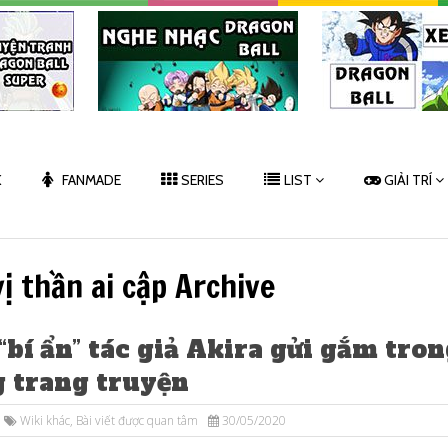
K
FANMADE
SERIES
LIST
GIẢI TRÍ
vị thần ai cập Archive
“bí ẩn” tác giả Akira gửi gắm tro
g trang truyện
Wiki khác
,
Bài viết được quan tâm
30/05/2020