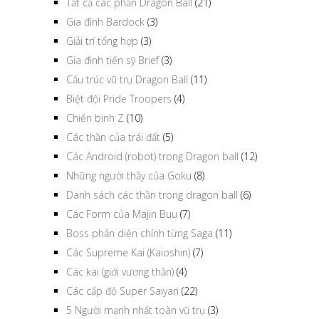
Tất cả các phần Dragon Ball
(21)
Gia đình Bardock
(3)
Giải trí tổng hợp
(3)
Gia đình tiến sỹ Brief
(3)
Cấu trúc vũ trụ Dragon Ball
(11)
Biệt đội Pride Troopers
(4)
Chiến binh Z
(10)
Các thần của trái đất
(5)
Các Android (robot) trong Dragon ball
(12)
Những người thầy của Goku
(8)
Danh sách các thần trong dragon ball
(6)
Các Form của Majin Buu
(7)
Boss phản diện chính từng Saga
(11)
Các Supreme Kai (Kaioshin)
(7)
Các kai (giới vương thần)
(4)
Các cấp độ Super Saiyan
(22)
5 Người mạnh nhất toàn vũ trụ
(3)