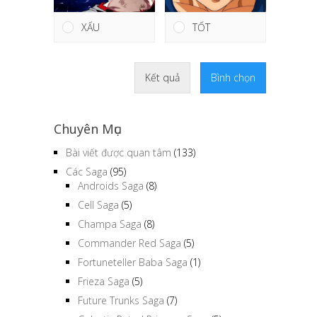
TỐT
XẤU
Kết quả
Bình chọn
Chuyên Mục
Bài viết được quan tâm
(133)
Các Saga
(95)
Androids Saga
(8)
Cell Saga
(5)
Champa Saga
(8)
Commander Red Saga
(5)
Fortuneteller Baba Saga
(1)
Frieza Saga
(5)
Future Trunks Saga
(7)