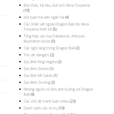
Bản thảo, tài liệu, bút tích Akira Toriyama
(10)
Đội tuần tra viên ngân hà
(4)
Các nhân vật ngoài Dragon Ball do Akira
Toriyama thiết kế
(5)
Tổng hợp các loại Databook, Artbook,
Illustration book
(5)
Các ngôi làng trong Dragon Ball
(2)
Trio de dangers
(2)
Gia đình King Vegeta
(2)
Gia đình Gohan
(1)
t
Gia đình Mr Satan
(1)
Gia đình Ox-king
(2)
Những người có tầm ảnh hưởng với Dragon
Ball
(9)
Các chủ đề tranh luận nhiều
(23)
Danh sách các vũ trụ
(10)