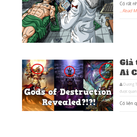
Có rất n
...Read 
Giả 
Ai 
Dương T
được quan
Có liên 