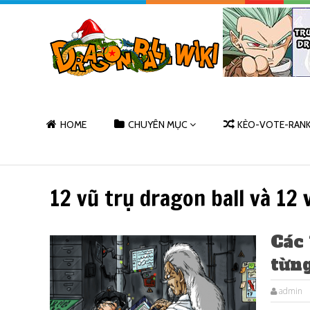
HOME
CHUYÊN MỤC
KÈO-VOTE-RAN
12 vũ trụ dragon ball và 12 
Các 
từn
admin