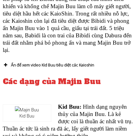
khiển và khống chế Majin Buu làm cỗ máy giết người,
tiêu diệt hầu hết các KaioShin. Trong rất nhiều nỗ lực,
các Kaioshin còn lại đã tiêu diệt được Bibidi và phong
ấn Majin Buu vào 1 quả cầu, giấu tại trái đất. 5 triệu
năm sau,
Babidi
là con trai của Bibidi cùng Dabura đến
trái đất nhằm phá bỏ phong ấn và mang Majin Buu trở
lại.
Ấn để xem video Kid Buu tiêu diệt các Kaioshin
Các dạng của Majin Buu
Kid Buu:
Hình dạng nguyên
thủy của Majin Buu. Là kẻ
Kid Buu
được coi là thuần ác nhất vũ trụ.
Thuần ác tức là sinh ra đã ác, lấy giết người làm niềm
vui và không có ý niệm hướng thiện.