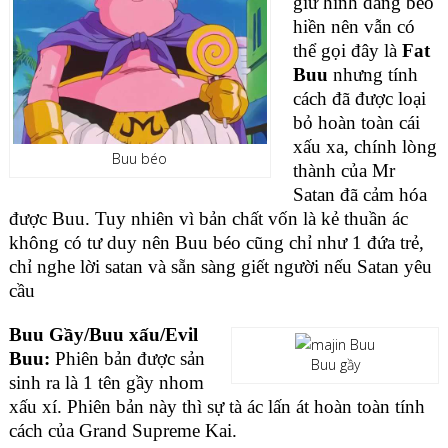
giữ hình dáng béo
hiền nên vẫn có
thể gọi đây là
Fat
Buu
nhưng tính
cách đã được loại
bỏ hoàn toàn cái
xấu xa, chính lòng
Buu béo
thành của Mr
Satan đã cảm hóa
được Buu. Tuy nhiên vì bản chất vốn là kẻ thuần ác
không có tư duy nên Buu béo cũng chỉ như 1 đứa trẻ,
chỉ nghe lời satan và sẵn sàng giết người nếu Satan yêu
cầu
Buu Gầy/Buu xấu/Evil
Buu:
Phiên bản được sản
Buu gầy
sinh ra là 1 tên gầy nhom
xấu xí. Phiên bản này thì sự tà ác lấn át hoàn toàn tính
cách của Grand Supreme Kai.