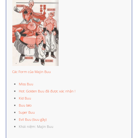
Các Form của Majin Buu
Miss Buu
Hot: Golden Buu đã được xác nhận !
Kid Buu
Buu béo
Super Buu
Evil Buu (buu gầy)
Khái niệm: Majin Buu