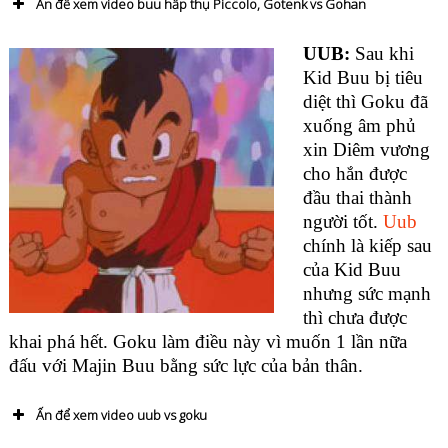
Ấn để xem video buu hấp thụ Piccolo, Gotenk vs Gohan
UUB:
Sau khi
Kid Buu bị tiêu
diệt thì Goku đã
xuống âm phủ
xin Diêm vương
cho hắn được
đầu thai thành
người tốt.
Uub
chính là kiếp sau
của Kid Buu
nhưng sức mạnh
thì chưa được
khai phá hết. Goku làm điều này vì muốn 1 lần nữa
đấu với Majin Buu bằng sức lực của bản thân.
Ấn để xem video uub vs goku