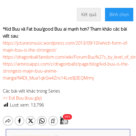
Kết quả
Bình chọn
*Kid Buu và Fat buu/good Buu ai mạnh hơn? Tham khảo các bài
viết sau:
https://jctunesmusic.wordpress.com/2013/09/10/which-form-of-
majin-buu-is-the-strongest/
https://dragonball.fandom.com/wiki/Forum:Buu%27s_by_level_of_str
https://aminoapps.com/c/dragonballz/page/blog/kid-buu-is-the-
strongest-majin-buu-anime-
manga/N4Dt_Mua1qkGw4Zro14Lxe8J3EQMrmj
Các bài viết khác trong Series
<< Evil Buu (buu gầy)
Lượt xem:
13,796