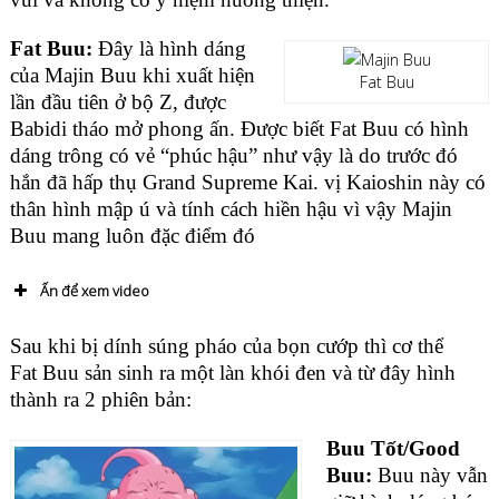
Fat Buu:
Đây là hình dáng
của Majin Buu khi xuất hiện
Fat Buu
lần đầu tiên ở bộ Z, được
Babidi tháo mở phong ấn. Được biết Fat Buu có hình
dáng trông có vẻ “phúc hậu” như vậy là do trước đó
hắn đã hấp thụ Grand Supreme Kai. vị Kaioshin này có
thân hình mập ú và tính cách hiền hậu vì vậy Majin
Buu mang luôn đặc điểm đó
Ấn để xem video
Sau khi bị dính súng pháo của bọn cướp thì cơ thể
Fat Buu sản sinh ra một làn khói đen và từ đây hình
thành ra 2 phiên bản:
Buu Tốt/Good
Buu:
Buu này vẫn