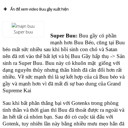
Ấn để xem video Buu gầy xuất hiện
Super buu
Super Buu:
Buu gầy có phần
mạnh hơn Buu Béo, cũng tại Buu
béo mất sức nhiều sau khi hồi sinh con chó và Satan
nên đã rơi vào thế bất lợi và bị Buu Gầy hấp thụ -> Sản
sinh ra Super Buu. Buu này có khuôn mặt giống với
dạng nguyên thủy nhưng thân hình đã cân đối hơn rất
nhiều. Về sức mạnh thì là sự kết hợp của cả Buu béo và
gầy và mạnh hơn vì đã mất đi sự bao dung của Grand
Supreme Kai
Sau khi bất phân thắng bại với Gotenks trong phòng
tinh thần và thời gian thì Buu đã thoát được ra ngoài và
ăn hết tất cả nhóm bạn. Sau đó có cuộc tái đấu với
Gotenk, tuy nhiên lần này bằng nhiều mưu mẹo hắn đã