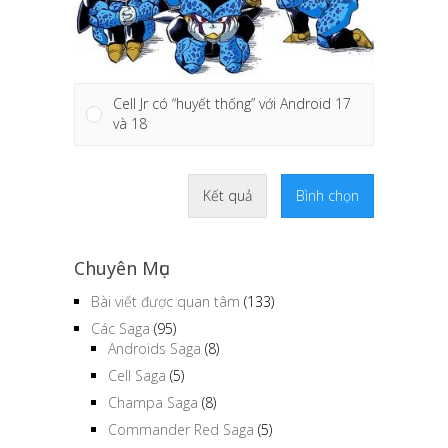
Cell Jr có “huyết thống” với Android 17
và 18
Kết quả
Bình chọn
Chuyên Mục
Bài viết được quan tâm
(133)
Các Saga
(95)
Androids Saga
(8)
Cell Saga
(5)
Champa Saga
(8)
Commander Red Saga
(5)