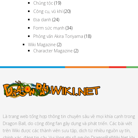
Chủng tộc
(19)
Công cụ, vũ khí
(20)
Địa danh
(24)
Form sức mạnh
(34)
Phỏng vấn Akira Toriyama
(18)
Wiki Magazine
(2)
Character Magazine
(2)
Là trang web tổng hợp thông tin chuyên sâu về mọi khía cạnh trong
Dragon Ball, do cộng đồng fan gây dựng và phát triển. Các bài viết
trên Wiki được các thành viên sưu tập, dịch từ nhiều nguồn uy tín,
chính xác, đáng tin cậy. Vui lòng ghi rõ nguồn DragonBallWiki.Net khi