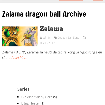
Zalama dragon ball Archive
Zalama
admin
Dragon Ball Super
18/03/2017
Zalama (ザラマ, Zarama) là người đã tạo ra Rồng và Ngọc rồng siêu
cấp.
...Read More
Series
Gia đình tiến sỹ Gero
(5)
Băng Heeter
(1)