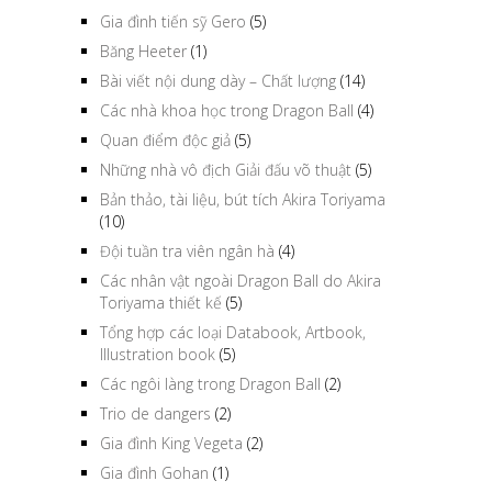
Gia đình tiến sỹ Gero
(5)
Băng Heeter
(1)
Bài viết nội dung dày – Chất lượng
(14)
Các nhà khoa học trong Dragon Ball
(4)
Quan điểm độc giả
(5)
Những nhà vô địch Giải đấu võ thuật
(5)
Bản thảo, tài liệu, bút tích Akira Toriyama
(10)
Đội tuần tra viên ngân hà
(4)
Các nhân vật ngoài Dragon Ball do Akira
Toriyama thiết kế
(5)
Tổng hợp các loại Databook, Artbook,
Illustration book
(5)
Các ngôi làng trong Dragon Ball
(2)
Trio de dangers
(2)
Gia đình King Vegeta
(2)
Gia đình Gohan
(1)