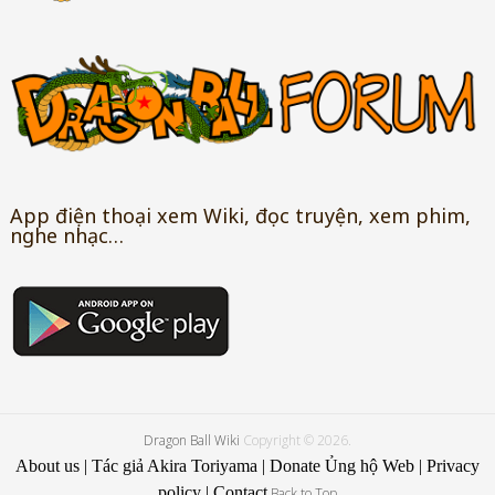
App điện thoại xem Wiki, đọc truyện, xem phim,
nghe nhạc…
Dragon Ball Wiki
Copyright © 2026.
About us
|
Tác giả Akira Toriyama
|
Donate Ủng hộ Web
|
Privacy
policy
|
Contact
Back to Top