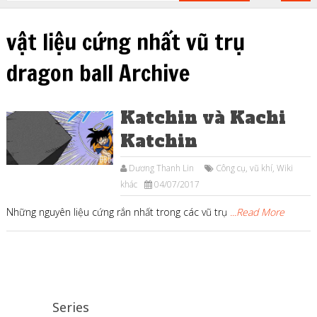
vật liệu cứng nhất vũ trụ
dragon ball Archive
Katchin và Kachi
Katchin
Dương Thanh Lin
Công cụ, vũ khí
,
Wiki
khác
04/07/2017
Những nguyên liệu cứng rắn nhất trong các vũ trụ
...Read More
Series