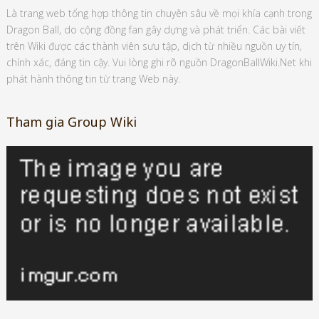
Là trang web tổng hợp thông tin chuyên sâu về mọi khía cạnh trong
Dragon Ball, do cộng đồng fan gây dựng và phát triển. Các bài viết
trên Wiki được các thành viên sưu tập, dịch từ nhiều nguồn uy tín,
chính xác, đáng tin cậy. Vui lòng ghi rõ nguồn DragonBallWiki.Net khi
phát hành thông tin từ trang Web này.
Tham gia Group Wiki