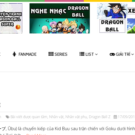
K
FANMADE
SERIES
LIST
GIẢI TRÍ
B
n
Bài viết được quan tâm
,
Nhân vật
,
Nhân vật phụ
,
Dragon Ball Z
17/09/201
, Ūbu) là chuyển kiếp của Kid Buu sau trận chiến với Goku dưới hình