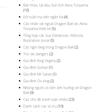
Bản thảo, tài liệu, bút tích Akira Toriyama
(10)
Đội tuần tra viên ngân hà
(4)
Các nhân vật ngoài Dragon Ball do Akira
Toriyama thiết kế
(5)
Tổng hợp các loại Databook, Artbook,
Illustration book
(5)
Các ngôi làng trong Dragon Ball
(2)
Trio de dangers
(2)
Gia đình King Vegeta
(2)
Gia đình Gohan
(1)
Gia đình Mr Satan
(1)
Gia đình Ox-king
(2)
Những người có tầm ảnh hưởng với Dragon
Ball
(9)
Các chủ đề tranh luận nhiều
(23)
Danh sách các vũ trụ
(10)