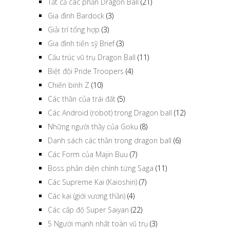
Tất cả các phần Dragon Ball
(21)
Gia đình Bardock
(3)
Giải trí tổng hợp
(3)
Gia đình tiến sỹ Brief
(3)
Cấu trúc vũ trụ Dragon Ball
(11)
Biệt đội Pride Troopers
(4)
Chiến binh Z
(10)
Các thần của trái đất
(5)
Các Android (robot) trong Dragon ball
(12)
Những người thầy của Goku
(8)
Danh sách các thần trong dragon ball
(6)
Các Form của Majin Buu
(7)
Boss phản diện chính từng Saga
(11)
Các Supreme Kai (Kaioshin)
(7)
Các kai (giới vương thần)
(4)
Các cấp độ Super Saiyan
(22)
5 Người mạnh nhất toàn vũ trụ
(3)