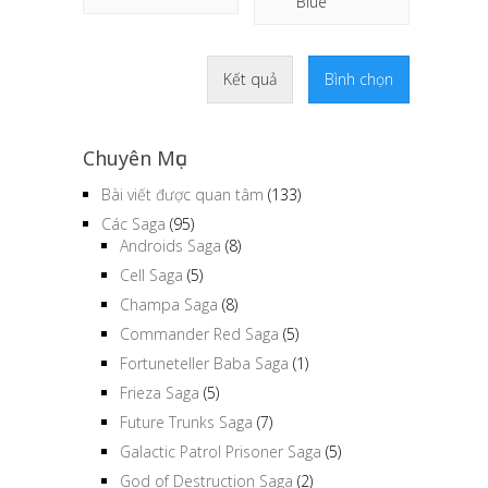
Blue
Kết quả
Bình chọn
Chuyên Mục
Bài viết được quan tâm
(133)
Các Saga
(95)
Androids Saga
(8)
Cell Saga
(5)
Champa Saga
(8)
Commander Red Saga
(5)
Fortuneteller Baba Saga
(1)
Frieza Saga
(5)
Future Trunks Saga
(7)
Galactic Patrol Prisoner Saga
(5)
God of Destruction Saga
(2)