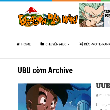
HOME
CHUYÊN MỤC
KÈO-VOTE-RAN
UBU cờm Archive
UU
Phú Trầ
Uub (ウーブ