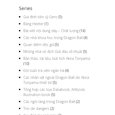
Series
Gia đình tiến sỹ Gero
(5)
Băng Heeter
(1)
Bài viết nội dung dày – Chất lượng
(14)
Các nhà khoa học trong Dragon Ball
(4)
Quan điểm độc giả
(5)
Những nhà vô địch Giải đấu võ thuật
(5)
Bản thảo, tài liệu, bút tích Akira Toriyama
(10)
Đội tuần tra viên ngân hà
(4)
Các nhân vật ngoài Dragon Ball do Akira
Toriyama thiết kế
(5)
Tổng hợp các loại Databook, Artbook,
Illustration book
(5)
Các ngôi làng trong Dragon Ball
(2)
Trio de dangers
(2)