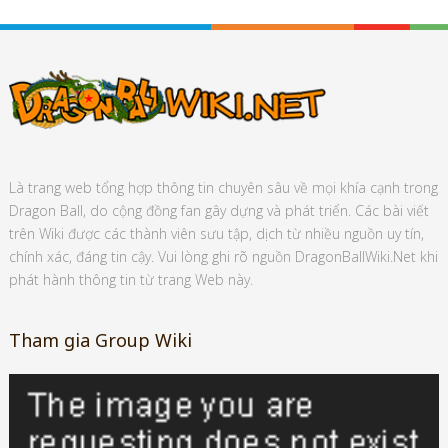
Là trang web tổng hợp thông tin chuyên sâu về mọi khía cạnh trong
Dragon Ball, do cộng đồng fan gây dựng và phát triển. Các bài viết
trên Wiki được các thành viên sưu tập, dịch từ nhiều nguồn uy tín,
chính xác, đáng tin cậy. Vui lòng ghi rõ nguồn DragonBallWiki.Net khi
phát hành thông tin từ trang Web này.
Tham gia Group Wiki