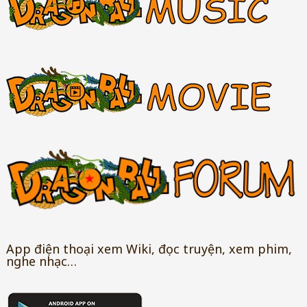
App điện thoại xem Wiki, đọc truyện, xem phim,
nghe nhạc…