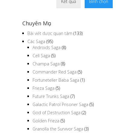
Kết quả
Bình chọn
Chuyên Mục
Bài viết được quan tâm
(133)
Các Saga
(95)
Androids Saga
(8)
Cell Saga
(5)
Champa Saga
(8)
Commander Red Saga
(5)
Fortuneteller Baba Saga
(1)
Frieza Saga
(5)
Future Trunks Saga
(7)
Galactic Patrol Prisoner Saga
(5)
God of Destruction Saga
(2)
Golden Frieza
(5)
Granolla the Survivor Saga
(3)