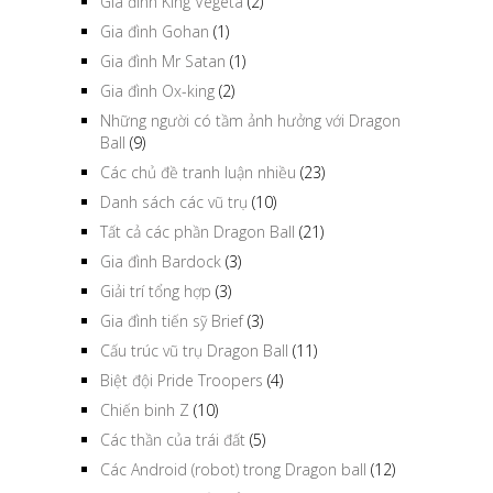
Gia đình King Vegeta
(2)
Gia đình Gohan
(1)
Gia đình Mr Satan
(1)
Gia đình Ox-king
(2)
Những người có tầm ảnh hưởng với Dragon
Ball
(9)
Các chủ đề tranh luận nhiều
(23)
Danh sách các vũ trụ
(10)
Tất cả các phần Dragon Ball
(21)
Gia đình Bardock
(3)
Giải trí tổng hợp
(3)
Gia đình tiến sỹ Brief
(3)
Cấu trúc vũ trụ Dragon Ball
(11)
Biệt đội Pride Troopers
(4)
Chiến binh Z
(10)
Các thần của trái đất
(5)
Các Android (robot) trong Dragon ball
(12)