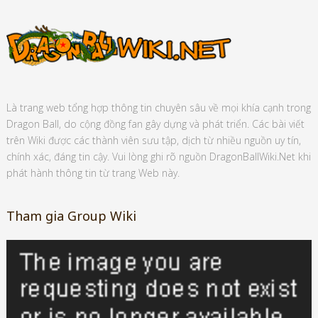
Là trang web tổng hợp thông tin chuyên sâu về mọi khía cạnh trong
Dragon Ball, do cộng đồng fan gây dựng và phát triển. Các bài viết
trên Wiki được các thành viên sưu tập, dịch từ nhiều nguồn uy tín,
chính xác, đáng tin cậy. Vui lòng ghi rõ nguồn DragonBallWiki.Net khi
phát hành thông tin từ trang Web này.
Tham gia Group Wiki