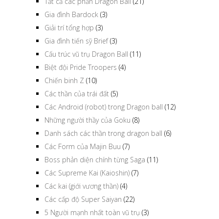
Tất cả các phần Dragon Ball
(21)
Gia đình Bardock
(3)
Giải trí tổng hợp
(3)
Gia đình tiến sỹ Brief
(3)
Cấu trúc vũ trụ Dragon Ball
(11)
Biệt đội Pride Troopers
(4)
Chiến binh Z
(10)
Các thần của trái đất
(5)
Các Android (robot) trong Dragon ball
(12)
Những người thầy của Goku
(8)
Danh sách các thần trong dragon ball
(6)
Các Form của Majin Buu
(7)
Boss phản diện chính từng Saga
(11)
Các Supreme Kai (Kaioshin)
(7)
Các kai (giới vương thần)
(4)
Các cấp độ Super Saiyan
(22)
5 Người mạnh nhất toàn vũ trụ
(3)