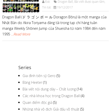
Đức
Dragon Ball
,
Bài viết được quan tâm
,
Tin tức
19/12/2017
Dragon Ball (ド ラ ゴ ン ボ ー ル Doragon Bōru) là một manga của
Nhật Bản do Akira Toriyama đăng tải trong tạp chí hàng tuần
manga Weekly Shōnen Jump của Shueisha từ năm 1984 đến năm
1995
...Read More
Series
Gia đình tiến sỹ Gero
(5)
Băng Heeter
(1)
Bài viết nội dung dày – Chất lượng
(14)
Các nhà khoa học trong Dragon Ball
(4)
Quan điểm độc giả
(5)
Những nhà vô địch Giải đấu võ thuật
(5)