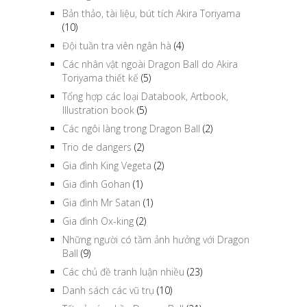
Bản thảo, tài liệu, bút tích Akira Toriyama
(10)
Đội tuần tra viên ngân hà
(4)
Các nhân vật ngoài Dragon Ball do Akira
Toriyama thiết kế
(5)
Tổng hợp các loại Databook, Artbook,
Illustration book
(5)
Các ngôi làng trong Dragon Ball
(2)
Trio de dangers
(2)
Gia đình King Vegeta
(2)
Gia đình Gohan
(1)
Gia đình Mr Satan
(1)
Gia đình Ox-king
(2)
Những người có tầm ảnh hưởng với Dragon
Ball
(9)
Các chủ đề tranh luận nhiều
(23)
Danh sách các vũ trụ
(10)