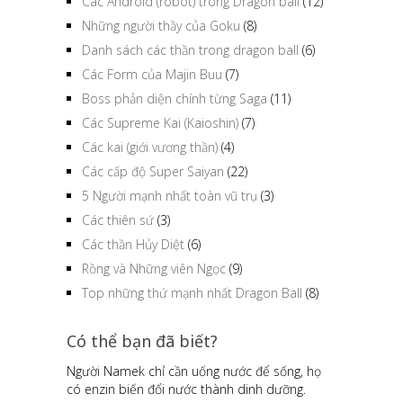
Các Android (robot) trong Dragon ball
(12)
Những người thầy của Goku
(8)
Danh sách các thần trong dragon ball
(6)
Các Form của Majin Buu
(7)
Boss phản diện chính từng Saga
(11)
Các Supreme Kai (Kaioshin)
(7)
Các kai (giới vương thần)
(4)
Các cấp độ Super Saiyan
(22)
5 Người mạnh nhất toàn vũ trụ
(3)
Các thiên sứ
(3)
Các thần Hủy Diệt
(6)
Rồng và Những viên Ngọc
(9)
Top những thứ mạnh nhất Dragon Ball
(8)
Có thể bạn đã biết?
Người Namek chỉ cần uống nước để sống, họ
có enzin biến đổi nước thành dinh dưỡng.