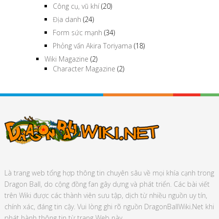
Công cụ, vũ khí
(20)
Địa danh
(24)
Form sức mạnh
(34)
Phỏng vấn Akira Toriyama
(18)
Wiki Magazine
(2)
Character Magazine
(2)
Là trang web tổng hợp thông tin chuyên sâu về mọi khía cạnh trong
Dragon Ball, do cộng đồng fan gây dựng và phát triển. Các bài viết
trên Wiki được các thành viên sưu tập, dịch từ nhiều nguồn uy tín,
chính xác, đáng tin cậy. Vui lòng ghi rõ nguồn DragonBallWiki.Net khi
phát hành thông tin từ trang Web này.