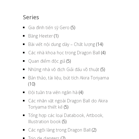
Series
Gia đình tiến sỹ Gero
(5)
Băng Heeter
(1)
Bài viết nội dung dày – Chất lượng
(14)
Các nhà khoa học trong Dragon Ball
(4)
Quan điểm độc giả
(5)
Những nhà vô địch Giải đấu võ thuật
(5)
Bản thảo, tài liệu, bút tích Akira Toriyama
(10)
Đội tuần tra viên ngân hà
(4)
Các nhân vật ngoài Dragon Ball do Akira
Toriyama thiết kế
(5)
Tổng hợp các loại Databook, Artbook,
Illustration book
(5)
Các ngôi làng trong Dragon Ball
(2)
Trio de dangers
(2)