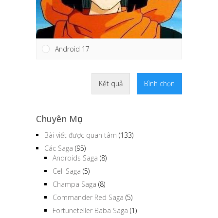
Android 17
Kết quả
Bình chọn
Chuyên Mục
Bài viết được quan tâm
(133)
Các Saga
(95)
Androids Saga
(8)
Cell Saga
(5)
Champa Saga
(8)
Commander Red Saga
(5)
Fortuneteller Baba Saga
(1)