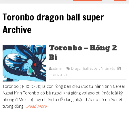
Toronbo dragon ball super
Archive
Toronbo – Rồng 2
Bi
admin
Dragon Ball Super
,
Nhân vật
11/03/2021
Toronbo (ト ロ ン ボ) là con rồng ban điều ước từ hành tinh Cereal
Ngoại hình Toronbo có bề ngoài khá giống với axolotl (một loài kỳ
nhông ở Mexico). Tuy nhiên ta dễ dàng nhận thấy nó có nhiều nét
tương đồng
...Read More