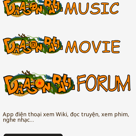
App điện thoại xem Wiki, đọc truyện, xem phim,
nghe nhạc…