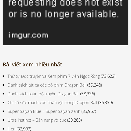
Bài viết xem nhiều nhất
Thứ tự Đọc truyện và Xem phim 7 viên Ngọc Rồng
(73,622)
Danh sách tất cả các bộ phim Dragon Ball
(59,248)
Danh sách toàn bộ truyện Dragon Ball
(58,336)
Chỉ số sức mạnh các nhân vật trong Dragon Ball
(36,339)
Super Saiyan Blue – Super Saiyan Xanh
(35,967)
Ultra Instinct – Bản năng vô cực
(33,283)
Jiren
(32,997)
Thần hủy diệt và các chiến binh mạnh nhất 12 vũ trụ
(30,713)
Broly (cũ – không chính chủ)
(28,230)