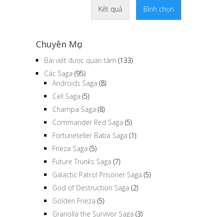
Chuyên Mục
Bài viết được quan tâm
(133)
Các Saga
(95)
Androids Saga
(8)
Cell Saga
(5)
Champa Saga
(8)
Commander Red Saga
(5)
Fortuneteller Baba Saga
(1)
Frieza Saga
(5)
Future Trunks Saga
(7)
Galactic Patrol Prisoner Saga
(5)
God of Destruction Saga
(2)
Golden Frieza
(5)
Granolla the Survivor Saga
(3)
Majin Buu Saga
(13)
Piccolo Saga
(3)