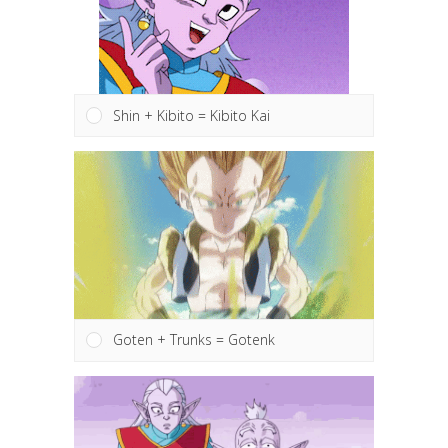
Shin + Kibito = Kibito Kai
Goten + Trunks = Gotenk