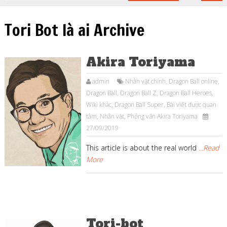
Tori Bot là ai Archive
Akira Toriyama
admin
Nhân vật chính
,
Dragon Ball online
,
Dragon Ball
,
Dragon Ball Z
,
Dragon Ball Heroes
,
Wiki khác
,
Dragon Ball Super
,
Bài viết được quan
tâm
,
Nhân vật
,
Phỏng vấn Akira Toriyama
27/09/2019
This article is about the real world
...Read
More
Tori-bot