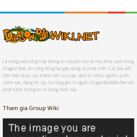
Là trang web tổng hợp thông tin chuyên sâu về mọi khía cạnh trong
Dragon Ball, do cộng đồng fan gây dựng và phát triển. Các bài viết
trên Wiki được các thành viên sưu tập, dịch từ nhiều nguồn uy tín,
chính xác, đáng tin cậy. Vui lòng ghi rõ nguồn DragonBallWiki.Net khi
phát hành thông tin từ trang Web này.
Tham gia Group Wiki