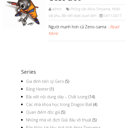
admin
Phỏng vấn Akira Toriyama
,
Nhân
vật phụ
,
Bài viết được quan tâm
04/11/2017
Người mạnh hơn cả Zeno-sama
...Read
More
Series
Gia đình tiến sỹ Gero
(5)
Băng Heeter
(1)
Bài viết nội dung dày – Chất lượng
(14)
Các nhà khoa học trong Dragon Ball
(4)
Quan điểm độc giả
(5)
Những nhà vô địch Giải đấu võ thuật
(5)
Bản thảo, tài liệu, bút tích Akira Toriyama