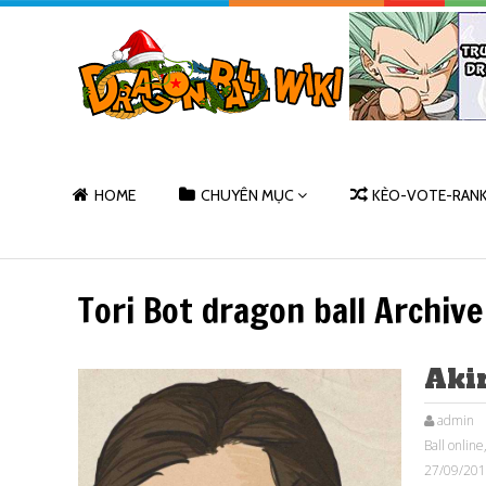
HOME
CHUYÊN MỤC
KÈO-VOTE-RAN
Tori Bot dragon ball Archive
Aki
admin
Ball online
27/09/20