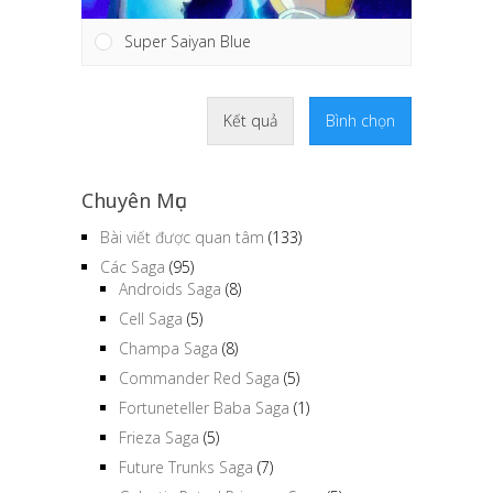
Super Saiyan Blue
Kết quả
Bình chọn
Chuyên Mục
Bài viết được quan tâm
(133)
Các Saga
(95)
Androids Saga
(8)
Cell Saga
(5)
Champa Saga
(8)
Commander Red Saga
(5)
Fortuneteller Baba Saga
(1)
Frieza Saga
(5)
Future Trunks Saga
(7)