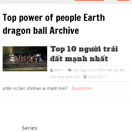
Top power of people Earth
dragon ball Archive
Top 10 người trái
đất mạnh nhất
admin
Các Saga
,
Quan điểm độc giả
,
Bài
viết được quan tâm
24/02/2017
krillin vs tien shinhan ai mạnh hơn?
...Read More
Series