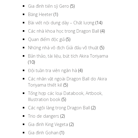
Gia đình tiến sỹ Gero
(5)
Băng Heeter
(1)
Bài viết nội dung dày – Chất lượng
(14)
Các nhà khoa học trong Dragon Ball
(4)
Quan điểm độc giả
(5)
Những nhà vô địch Giải đấu võ thuật
(5)
Bản thảo, tài liệu, bút tích Akira Toriyama
(10)
Đội tuần tra viên ngân hà
(4)
Các nhân vật ngoài Dragon Ball do Akira
Toriyama thiết kế
(5)
Tổng hợp các loại Databook, Artbook,
Illustration book
(5)
Các ngôi làng trong Dragon Ball
(2)
Trio de dangers
(2)
Gia đình King Vegeta
(2)
Gia đình Gohan
(1)