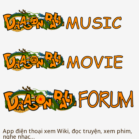
App điện thoại xem Wiki, đọc truyện, xem phim,
nghe nhạc…