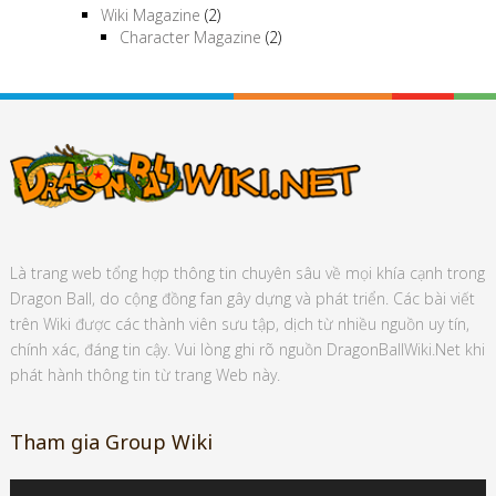
Wiki Magazine
(2)
Character Magazine
(2)
Là trang web tổng hợp thông tin chuyên sâu về mọi khía cạnh trong
Dragon Ball, do cộng đồng fan gây dựng và phát triển. Các bài viết
trên Wiki được các thành viên sưu tập, dịch từ nhiều nguồn uy tín,
chính xác, đáng tin cậy. Vui lòng ghi rõ nguồn DragonBallWiki.Net khi
phát hành thông tin từ trang Web này.
Tham gia Group Wiki