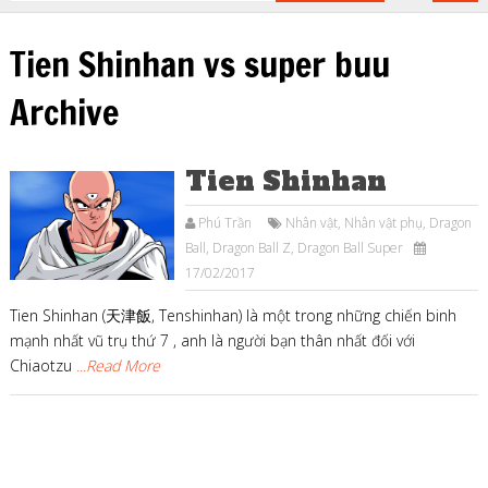
Tien Shinhan vs super buu
Archive
Tien Shinhan
Phú Trần
Nhân vật
,
Nhân vật phụ
,
Dragon
Ball
,
Dragon Ball Z
,
Dragon Ball Super
17/02/2017
Tien Shinhan (天津飯, Tenshinhan) là một trong những chiến binh
mạnh nhất vũ trụ thứ 7 , anh là người bạn thân nhất đối với
Chiaotzu
...Read More