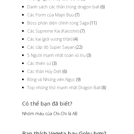
Danh sách các thần trong dragon ball
(6)
Các Form của Majin Buu
(7)
Boss phản diện chính từng Saga
(11)
Các Supreme Kai (Kaioshin)
(7)
Các kai (giới vương thần)
(4)
Các cấp độ Super Saiyan
(22)
5 Người mạnh nhất toàn vũ trụ
(3)
Các thiên sứ
(3)
Các thần Hủy Diệt
(6)
Rồng và Những viên Ngọc
(9)
Top những thứ mạnh nhất Dragon Ball
(8)
Có thể bạn đã biết?
Nhóm máu của Chi-Chi là AB
Bạn thích Vegeta hay Goku hơn?