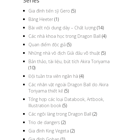
Series
Gia đình tiến sỹ Gero
(5)
Băng Heeter
(1)
Bài viết nội dung dày – Chất lượng
(14)
Các nhà khoa học trong Dragon Ball
(4)
Quan điểm độc giả
(5)
Những nhà vô địch Giải đấu võ thuật
(5)
Bản thảo, tài liệu, bút tích Akira Toriyama
(10)
Đội tuần tra viên ngân hà
(4)
Các nhân vật ngoài Dragon Ball do Akira
Toriyama thiết kế
(5)
Tổng hợp các loại Databook, Artbook,
Illustration book
(5)
Các ngôi làng trong Dragon Ball
(2)
Trio de dangers
(2)
Gia đình King Vegeta
(2)
Gia đình Gohan
(1)