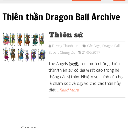
Thiên thần Dragon Ball Archive
Thiên sứ
Dương Thanh Lin
Các Saga
,
Dragon Ball
Super
,
Chủng tộc
21/06/2017
The Angels (天使, Tenshi) là những thiên
thần/thiên sứ có địa vị rất cao trong hệ
thống các vị thần. Nhiệm vụ chính của họ
là chăm sóc và dạy võ cho các thần hủy
diệt
...Read More