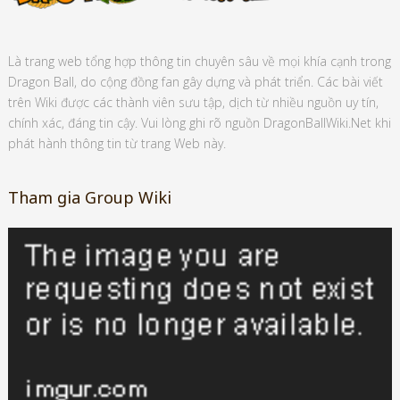
Là trang web tổng hợp thông tin chuyên sâu về mọi khía cạnh trong
Dragon Ball, do cộng đồng fan gây dựng và phát triển. Các bài viết
trên Wiki được các thành viên sưu tập, dịch từ nhiều nguồn uy tín,
chính xác, đáng tin cậy. Vui lòng ghi rõ nguồn DragonBallWiki.Net khi
phát hành thông tin từ trang Web này.
Tham gia Group Wiki