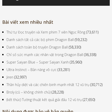
Bài viết xem nhiều nhất
Thứ tự Đọc truyện và Xem phim 7 viên Ngọc Rồng
(73,611)
Danh sách tất cả các bộ phim Dragon Ball
(59,232)
Danh sách toàn bộ truyện Dragon Ball
(58,330)
Chỉ số sức mạnh các nhân vật trong Dragon Ball
(36,338)
Super Saiyan Blue – Super Saiyan Xanh
(35,960)
Ultra Instinct – Bản năng vô cực
(33,281)
Jiren
(32,997)
Thần hủy diệt và các chiến binh mạnh nhất 12 vũ trụ
(30,712)
Broly (cũ – không chính chủ)
(28,228)
(kết thúc) Tường thuật kết quả giải đấu 12 vũ trụ
(27,650)
Nội dung được bảo vệ bản quyền