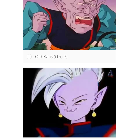
Old Kai (vũ trụ 7)