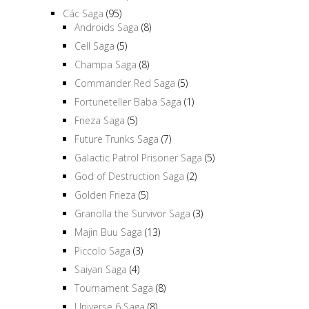
Các Saga
(95)
Androids Saga
(8)
Cell Saga
(5)
Champa Saga
(8)
Commander Red Saga
(5)
Fortuneteller Baba Saga
(1)
Frieza Saga
(5)
Future Trunks Saga
(7)
Galactic Patrol Prisoner Saga
(5)
God of Destruction Saga
(2)
Golden Frieza
(5)
Granolla the Survivor Saga
(3)
Majin Buu Saga
(13)
Piccolo Saga
(3)
Saiyan Saga
(4)
Tournament Saga
(8)
Universe 6 Saga
(8)