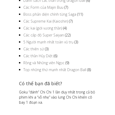
Danh sách các thần trong dragon ball
(6)
Các Form của Majin Buu
(7)
Boss phản diện chính từng Saga
(11)
Các Supreme Kai (Kaioshin)
(7)
Các kai (giới vương thần)
(4)
Các cấp độ Super Saiyan
(22)
5 Người mạnh nhất toàn vũ trụ
(3)
Các thiên sứ
(3)
Các thần Hủy Diệt
(6)
Rồng và Những viên Ngọc
(9)
Top những thứ mạnh nhất Dragon Ball
(8)
Có thể bạn đã biết?
Goku “đánh” Chi Chi 1 lần duy nhất trong cả bộ
phim khi a “vỗ nhẹ” vào lưng Chi Chi khiến cô
bay 1 đoạn xa.