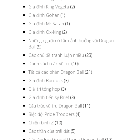
Gia đình King Vegeta
(2)
Gia đình Gohan
(1)
Gia đình Mr Satan
(1)
Gia đình Ox-king
(2)
Những người có tầm ảnh hưởng với Dragon
Ball
(9)
Các chủ đề tranh luận nhiều
(23)
Danh sách các vũ trụ
(10)
Tất cả các phần Dragon Ball
(21)
Gia đình Bardock
(3)
Giải trí tổng hợp
(3)
Gia đình tiến sỹ Brief
(3)
Cấu trúc vũ trụ Dragon Ball
(11)
Biệt đội Pride Troopers
(4)
Chiến binh Z
(10)
Các thần của trái đất
(5)
Các Android (robot) trong Dragon ball
(12)