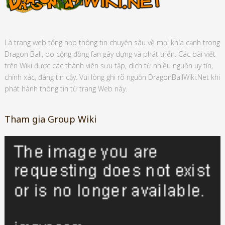
Là trang web tổng hợp thông tin chuyên sâu về mọi khía cạnh trong
Dragon Ball, do cộng đồng fan gây dựng và phát triển. Các bài viết
trên Wiki được các thành viên sưu tập, dịch từ nhiều nguồn uy tín,
chính xác, đáng tin cậy. Vui lòng ghi rõ nguồn DragonBallWiki.Net khi
phát hành thông tin từ trang Web này.
Tham gia Group Wiki