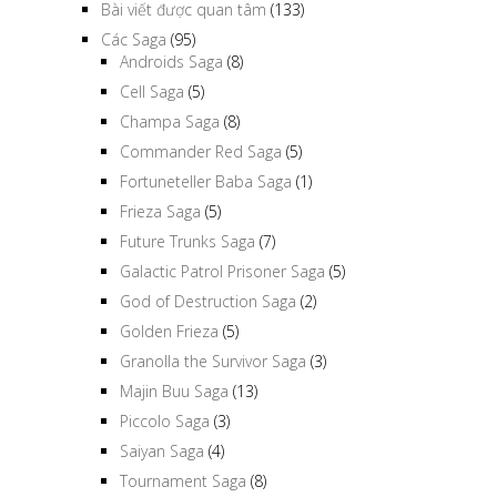
Bài viết được quan tâm
(133)
Các Saga
(95)
Androids Saga
(8)
Cell Saga
(5)
Champa Saga
(8)
Commander Red Saga
(5)
Fortuneteller Baba Saga
(1)
Frieza Saga
(5)
Future Trunks Saga
(7)
Galactic Patrol Prisoner Saga
(5)
God of Destruction Saga
(2)
Golden Frieza
(5)
Granolla the Survivor Saga
(3)
Majin Buu Saga
(13)
Piccolo Saga
(3)
Saiyan Saga
(4)
Tournament Saga
(8)