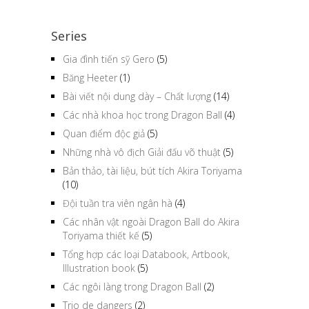
Series
Gia đình tiến sỹ Gero
(5)
Băng Heeter
(1)
Bài viết nội dung dày – Chất lượng
(14)
Các nhà khoa học trong Dragon Ball
(4)
Quan điểm độc giả
(5)
Những nhà vô địch Giải đấu võ thuật
(5)
Bản thảo, tài liệu, bút tích Akira Toriyama
(10)
Đội tuần tra viên ngân hà
(4)
Các nhân vật ngoài Dragon Ball do Akira
Toriyama thiết kế
(5)
Tổng hợp các loại Databook, Artbook,
Illustration book
(5)
Các ngôi làng trong Dragon Ball
(2)
Trio de dangers
(2)