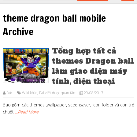
theme dragon ball mobile
Archive
Tổng hợp tất cả
themes Dragon ball
làm giao diện máy
tính, điện thoại
Đức
Wiki khác
,
Bài viết được quan tâm
29/08/2017
Bao gồm các themes ,wallpaper, sceensaver, Icon folder và con trỏ
chuột
...Read More