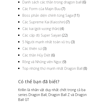
Danh sách các thần trong dragon ball
(6)
Các Form của Majin Buu
(7)
Boss phản diện chính từng Saga
(11)
Các Supreme Kai (Kaioshin)
(7)
Các kai (giới vương thần)
(4)
Các cấp độ Super Saiyan
(22)
5 Người mạnh nhất toàn vũ trụ
(3)
Các thiên sứ
(3)
Các thần Hủy Diệt
(6)
Rồng và Những viên Ngọc
(9)
Top những thứ mạnh nhất Dragon Ball
(8)
Có thể bạn đã biết?
Krillin là nhân vật duy nhất chết trong cả ba
series Dragon Ball, Dragon Ball Z và Dragon
Ball GT