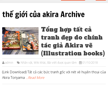
thế giới của akira Archive
Tổng hợp tất cả
tranh đẹp do chính
tác giả Akira vẽ
(Illustration books)
admin
Nhân vật
,
Wiki khác
,
Bài viết được quan tâm
01/10/2018
(Link Download) Tất cả các bức tranh gốc với nét vẽ huyền thoại của
Akira Toriyama
...Read More