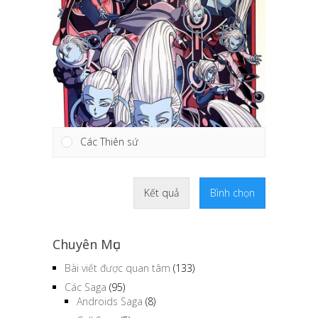
Các Thiên sứ
Kết quả
Bình chọn
Chuyên Mục
Bài viết được quan tâm
(133)
Các Saga
(95)
Androids Saga
(8)