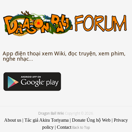
App điện thoại xem Wiki, đọc truyện, xem phim,
nghe nhạc…
Dragon Ball Wiki
Copyright © 2026.
About us
|
Tác giả Akira Toriyama
|
Donate Ủng hộ Web
|
Privacy
policy
|
Contact
Back to Top