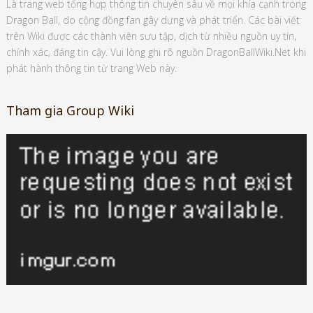
Là trang web tổng hợp thông tin chuyên sâu về mọi khía cạnh trong
Dragon Ball, do cộng đồng fan gây dựng và phát triển. Các bài viết
trên Wiki được các thành viên sưu tập, dịch từ nhiều nguồn uy tín,
chính xác, đáng tin cậy. Vui lòng ghi rõ nguồn DragonBallWiki.Net khi
phát hành thông tin từ trang Web này.
Tham gia Group Wiki