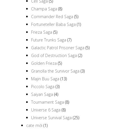
Cell Saga
(5)
Champa Saga
(8)
Commander Red Saga
(5)
Fortuneteller Baba Saga
(1)
Frieza Saga
(5)
Future Trunks Saga
(7)
Galactic Patrol Prisoner Saga
(5)
God of Destruction Saga
(2)
Golden Frieza
(5)
Granolla the Survivor Saga
(3)
Majin Buu Saga
(13)
Piccolo Saga
(3)
Saiyan Saga
(4)
Tournament Saga
(8)
Universe 6 Saga
(8)
Universe Survival Saga
(25)
cate mới
(1)