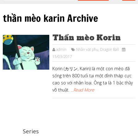
thần mèo karin Archive
Thần mèo Korin
admin
Nhân vật phụ
,
Dragon Ball
15/03/2017
Korin (カリン, Karin) là một con mèo đã
sống trên 800 tuổi tại một đỉnh tháp cực
cao so với nhân loại. Ông ta là 1 bậc thầy
võ thuật.
...Read More
Series