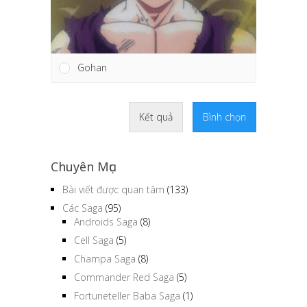
Gohan
Kết quả
Bình chọn
Chuyên Mục
Bài viết được quan tâm
(133)
Các Saga
(95)
Androids Saga
(8)
Cell Saga
(5)
Champa Saga
(8)
Commander Red Saga
(5)
Fortuneteller Baba Saga
(1)