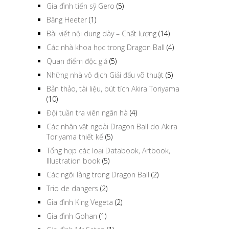
Gia đình tiến sỹ Gero
(5)
Băng Heeter
(1)
Bài viết nội dung dày – Chất lượng
(14)
Các nhà khoa học trong Dragon Ball
(4)
Quan điểm độc giả
(5)
Những nhà vô địch Giải đấu võ thuật
(5)
Bản thảo, tài liệu, bút tích Akira Toriyama
(10)
Đội tuần tra viên ngân hà
(4)
Các nhân vật ngoài Dragon Ball do Akira
Toriyama thiết kế
(5)
Tổng hợp các loại Databook, Artbook,
Illustration book
(5)
Các ngôi làng trong Dragon Ball
(2)
Trio de dangers
(2)
Gia đình King Vegeta
(2)
Gia đình Gohan
(1)