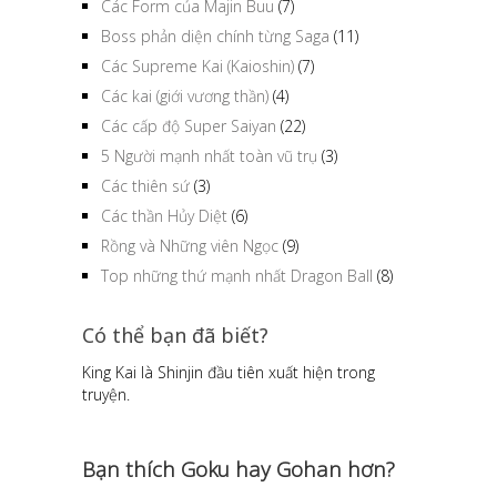
Các Form của Majin Buu
(7)
Boss phản diện chính từng Saga
(11)
Các Supreme Kai (Kaioshin)
(7)
Các kai (giới vương thần)
(4)
Các cấp độ Super Saiyan
(22)
5 Người mạnh nhất toàn vũ trụ
(3)
Các thiên sứ
(3)
Các thần Hủy Diệt
(6)
Rồng và Những viên Ngọc
(9)
Top những thứ mạnh nhất Dragon Ball
(8)
Có thể bạn đã biết?
King Kai là Shinjin đầu tiên xuất hiện trong
truyện.
Bạn thích Goku hay Gohan hơn?