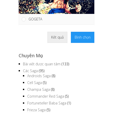
GOGETA
Kết quả
Bình chọn
Chuyên Mục
Bài viết được quan tâm
(133)
Các Saga
(95)
Androids Saga
(8)
Cell Saga
(5)
Champa Saga
(8)
Commander Red Saga
(5)
Fortuneteller Baba Saga
(1)
Frieza Saga
(5)