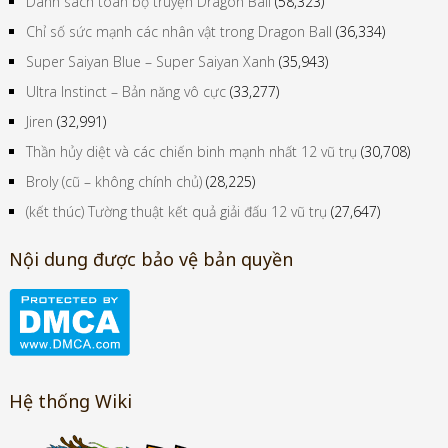
Danh sách toàn bộ truyện Dragon Ball
(58,323)
Chỉ số sức mạnh các nhân vật trong Dragon Ball
(36,334)
Super Saiyan Blue – Super Saiyan Xanh
(35,943)
Ultra Instinct – Bản năng vô cực
(33,277)
Jiren
(32,991)
Thần hủy diệt và các chiến binh mạnh nhất 12 vũ trụ
(30,708)
Broly (cũ – không chính chủ)
(28,225)
(kết thúc) Tường thuật kết quả giải đấu 12 vũ trụ
(27,647)
Nội dung được bảo vệ bản quyền
Hệ thống Wiki