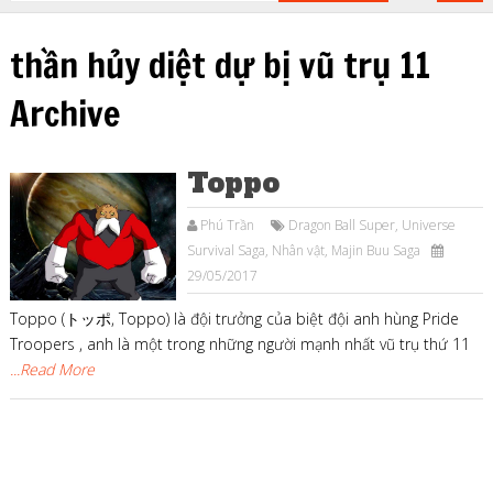
thần hủy diệt dự bị vũ trụ 11
Archive
Toppo
Phú Trần
Dragon Ball Super
,
Universe
Survival Saga
,
Nhân vật
,
Majin Buu Saga
29/05/2017
Toppo (トッポ, Toppo) là đội trưởng của biệt đội anh hùng Pride
Troopers , anh là một trong những người mạnh nhất vũ trụ thứ 11
...Read More