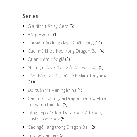
Series
Gia đình tiến sỹ Gero
(5)
Băng Heeter
(1)
Bài viết nội dung dày – Chất lượng
(14)
Các nhà khoa học trong Dragon Ball
(4)
Quan điểm độc giả
(5)
Những nhà vô địch Giải đấu võ thuật
(5)
Bản thảo, tài liệu, bút tích Akira Toriyama
(10)
Đội tuần tra viên ngân hà
(4)
Các nhân vật ngoài Dragon Ball do Akira
Toriyama thiết kế
(5)
Tổng hợp các loại Databook, Artbook,
Illustration book
(5)
Các ngôi làng trong Dragon Ball
(2)
Trio de dangers
(2)