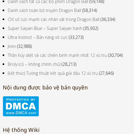
Danh sách tất cả các bộ phim Dragon Ball
(59,148)
Danh sách toàn bộ truyện Dragon Ball
(58,314)
Chỉ số sức mạnh các nhân vật trong Dragon Ball
(36,334)
Super Saiyan Blue – Super Saiyan Xanh
(35,932)
Ultra Instinct – Bản năng vô cực
(33,273)
Jiren
(32,988)
Thần hủy diệt và các chiến binh mạnh nhất 12 vũ trụ
(30,704)
Broly (cũ – không chính chủ)
(28,213)
(kết thúc) Tường thuật kết quả giải đấu 12 vũ trụ
(27,646)
Nội dung được bảo vệ bản quyền