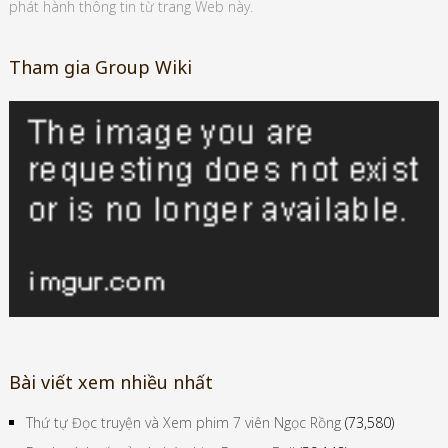
chính xác, đáng tin cậy. Vui lòng ghi rõ nguồn DragonBallWiki.Net khi
phát hành thông tin từ trang Web này.
Tham gia Group Wiki
Bài viết xem nhiều nhất
Thứ tự Đọc truyện và Xem phim 7 viên Ngọc Rồng
(73,580)