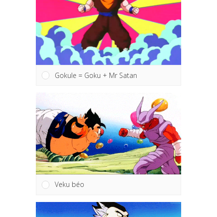
Gokule = Goku + Mr Satan
Veku béo