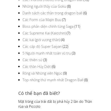
Những người thầy của Goku
(8)
Danh sách các thần trong dragon ball
(6)
Các Form của Majin Buu
(7)
Boss phản diện chính từng Saga
(11)
Các Supreme Kai (Kaioshin)
(7)
Các kai (giới vương thần)
(4)
Các cấp độ Super Saiyan
(22)
5 Người mạnh nhất toàn vũ trụ
(3)
Các thiên sứ
(3)
Các thần Hủy Diệt
(6)
Rồng và Những viên Ngọc
(9)
Top những thứ mạnh nhất Dragon Ball
(8)
Có thể bạn đã biết?
Jaco chỉ có thể ăn sữa và phô mai từ Trái đất vì
chúng là những thực phẩm gần nhất với những