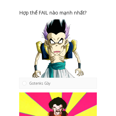
gì anh ăn trên vũ trụ.
Hợp thể FAIL nào mạnh nhất?
Gotenks Gầy