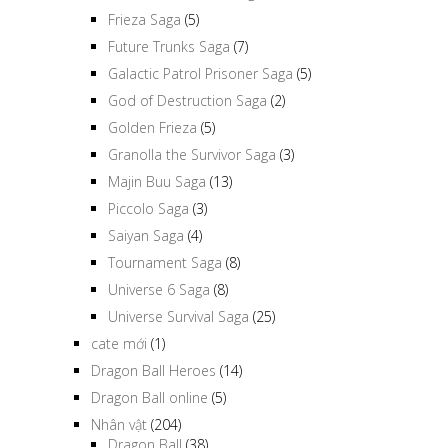
Fortuneteller Baba Saga
(1)
Frieza Saga
(5)
Future Trunks Saga
(7)
Galactic Patrol Prisoner Saga
(5)
God of Destruction Saga
(2)
Golden Frieza
(5)
Granolla the Survivor Saga
(3)
Majin Buu Saga
(13)
Piccolo Saga
(3)
Saiyan Saga
(4)
Tournament Saga
(8)
Universe 6 Saga
(8)
Universe Survival Saga
(25)
cate mới
(1)
Dragon Ball Heroes
(14)
Dragon Ball online
(5)
Nhân vật
(204)