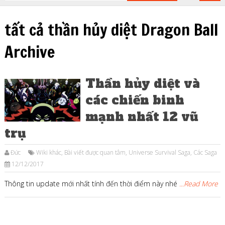
tất cả thần hủy diệt Dragon Ball
Archive
Thần hủy diệt và
các chiến binh
mạnh nhất 12 vũ
trụ
Đức
Wiki khác
,
Bài viết được quan tâm
,
Universe Survival Saga
,
Các Saga
12/12/2017
Thông tin update mới nhất tính đến thời điểm này nhé
...Read More