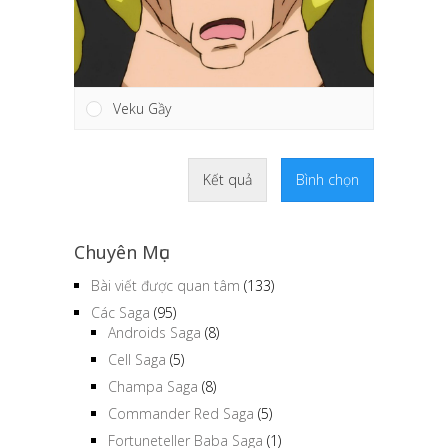
Veku Gầy
Kết quả
Bình chọn
Chuyên Mục
Bài viết được quan tâm
(133)
Các Saga
(95)
Androids Saga
(8)
Cell Saga
(5)
Champa Saga
(8)
Commander Red Saga
(5)