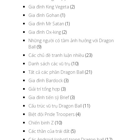
Gia đình King Vegeta
(2)
Gia đình Gohan
(1)
Gia đình Mr Satan
(1)
Gia đình Ox-king
(2)
Những người có tầm ảnh hưởng với Dragon
Ball
(9)
Các chủ đề tranh luận nhiều
(23)
Danh sách các vũ trụ
(10)
Tất cả các phần Dragon Ball
(21)
Gia đình Bardock
(3)
Giải trí tổng hợp
(3)
Gia đình tiến sỹ Brief
(3)
Cấu trúc vũ trụ Dragon Ball
(11)
Biệt đội Pride Troopers
(4)
Chiến binh Z
(10)
Các thần của trái đất
(5)
Các Android (robot) trong Dragon ball
(12)