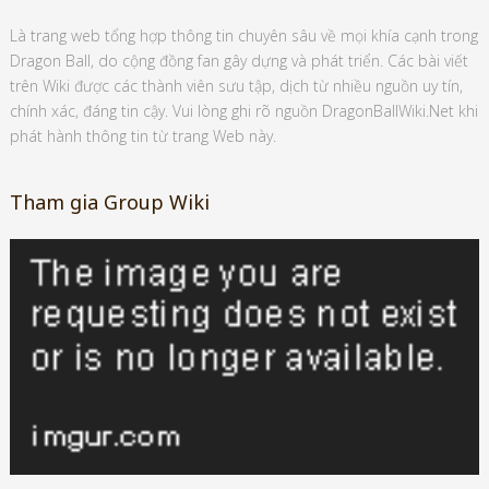
Là trang web tổng hợp thông tin chuyên sâu về mọi khía cạnh trong
Dragon Ball, do cộng đồng fan gây dựng và phát triển. Các bài viết
trên Wiki được các thành viên sưu tập, dịch từ nhiều nguồn uy tín,
chính xác, đáng tin cậy. Vui lòng ghi rõ nguồn DragonBallWiki.Net khi
phát hành thông tin từ trang Web này.
Tham gia Group Wiki