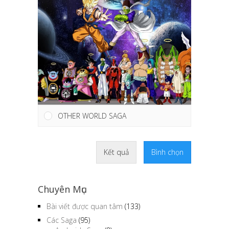
OTHER WORLD SAGA
Kết quả
Bình chọn
Chuyên Mục
Bài viết được quan tâm
(133)
Các Saga
(95)