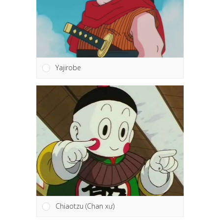
Yajirobe
Chiaotzu (Chan xư)