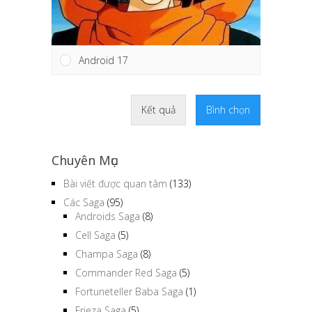
Android 17
Kết quả
Bình chọn
Chuyên Mục
Bài viết được quan tâm
(133)
Các Saga
(95)
Androids Saga
(8)
Cell Saga
(5)
Champa Saga
(8)
Commander Red Saga
(5)
Fortuneteller Baba Saga
(1)
Frieza Saga
(5)