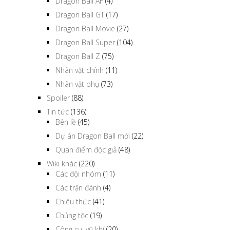
Dragon Ball AF
(4)
Dragon Ball GT
(17)
Dragon Ball Movie
(27)
Dragon Ball Super
(104)
Dragon Ball Z
(75)
Nhân vật chính
(11)
Nhân vật phụ
(73)
Spoiler
(88)
Tin tức
(136)
Bên lề
(45)
Dự án Dragon Ball mới
(22)
Quan điểm độc giả
(48)
Wiki khác
(220)
Các đội nhóm
(11)
Các trận đánh
(4)
Chiêu thức
(41)
Chủng tộc
(19)
Công cụ, vũ khí
(20)