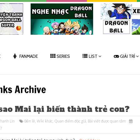
K
FANMADE
SERIES
LIST
GIẢI TRÍ
nks Archive
sao Mai lại biến thành trẻ con?
hanh Lin
Bên lề
,
Wiki khác
,
Quan điểm độc giả
,
Bài viết được quan tâm
17