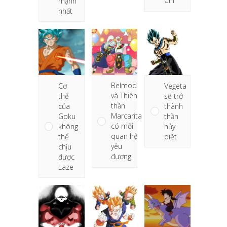
Chi
mạnh
nhất
Belmod
Cơ
Vegeta
và Thiên
thể
sẽ trở
thần
của
thành
Marcarita
Goku
thần
có mối
không
hủy
quan hệ
thể
diệt
yêu
chịu
đương
được
Laze