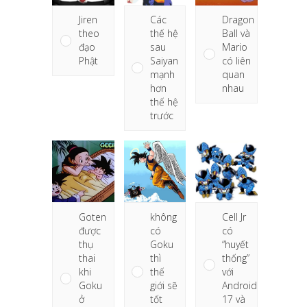
Dragon
Các
Jiren
Ball và
thế hệ
theo
Mario
sau
đạo
có liên
Saiyan
Phật
quan
mạnh
nhau
hơn
thế hệ
trước
Goten
không
Cell Jr
được
có
có
thụ
Goku
“huyết
thai
thì
thống”
khi
thế
với
Goku
giới sẽ
Android
ở
tốt
17 và