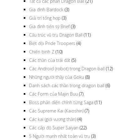
Tất cả các phần Dragon Ball
(21)
Gia đình Bardock
(3)
Giải trí tổng hợp
(3)
Gia đình tiến sỹ Brief
(3)
Cấu trúc vũ trụ Dragon Ball
(11)
Biệt đội Pride Troopers
(4)
Chiến binh Z
(10)
Các thần của trái đất
(5)
Các Android (robot) trong Dragon ball
(12)
Những người thầy của Goku
(8)
Danh sách các thần trong dragon ball
(6)
Các Form của Majin Buu
(7)
Boss phản diện chính từng Saga
(11)
Các Supreme Kai (Kaioshin)
(7)
Các kai (giới vương thần)
(4)
Các cấp độ Super Saiyan
(22)
5 Người mạnh nhất toàn vũ trụ
(3)