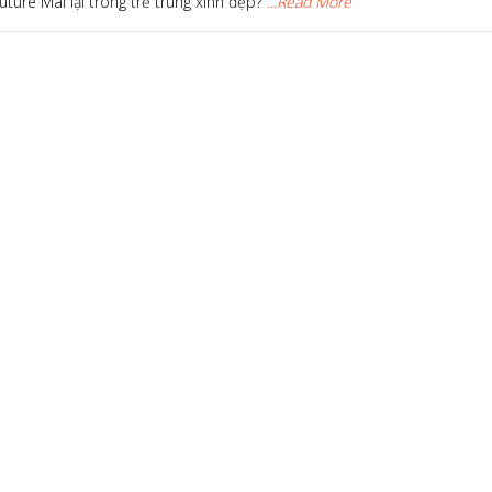
uture Mai lại trông trẻ trung xinh đẹp?
...Read More