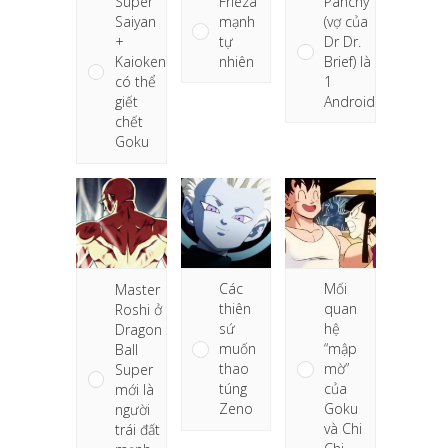
Frieza
Panchy
Super
mạnh
(vợ của
Saiyan
tự
Dr Dr.
+
nhiên
Brief) là
Kaioken
1
có thể
Android
giết
chết
Goku
Mối
Các
Master
quan
thiên
Roshi ở
hệ
sứ
Dragon
“mập
muốn
Ball
mờ”
thao
Super
của
túng
mới là
Goku
Zeno
người
và Chi
trái đất