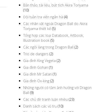
Bản thảo, tài liệu, bút tích Akira Toriyama
(10)
Đội tuần tra viên ngân hà
(4)
Các nhân vật ngoài Dragon Ball do Akira
Toriyama thiết kế
(5)
Tổng hợp các loại Databook, Artbook,
Illustration book
(5)
Các ngôi làng trong Dragon Ball
(2)
Trio de dangers
(2)
Gia đình King Vegeta
(2)
Gia đình Gohan
(1)
Gia đình Mr Satan
(1)
Gia đình Ox-king
(2)
Những người có tầm ảnh hưởng với Dragon
Ball
(9)
Các chủ đề tranh luận nhiều
(23)
Danh sách các vũ trụ
(10)