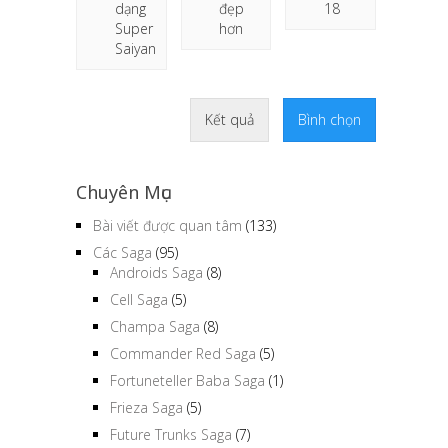
dạng
đẹp
18
Super
hơn
Saiyan
Kết quả
Bình chọn
Chuyên Mục
Bài viết được quan tâm
(133)
Các Saga
(95)
Androids Saga
(8)
Cell Saga
(5)
Champa Saga
(8)
Commander Red Saga
(5)
Fortuneteller Baba Saga
(1)
Frieza Saga
(5)
Future Trunks Saga
(7)