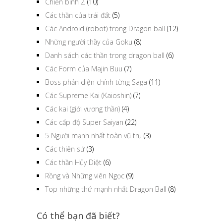
Chiến binh Z
(10)
Các thần của trái đất
(5)
Các Android (robot) trong Dragon ball
(12)
Những người thầy của Goku
(8)
Danh sách các thần trong dragon ball
(6)
Các Form của Majin Buu
(7)
Boss phản diện chính từng Saga
(11)
Các Supreme Kai (Kaioshin)
(7)
Các kai (giới vương thần)
(4)
Các cấp độ Super Saiyan
(22)
5 Người mạnh nhất toàn vũ trụ
(3)
Các thiên sứ
(3)
Các thần Hủy Diệt
(6)
Rồng và Những viên Ngọc
(9)
Top những thứ mạnh nhất Dragon Ball
(8)
Có thể bạn đã biết?