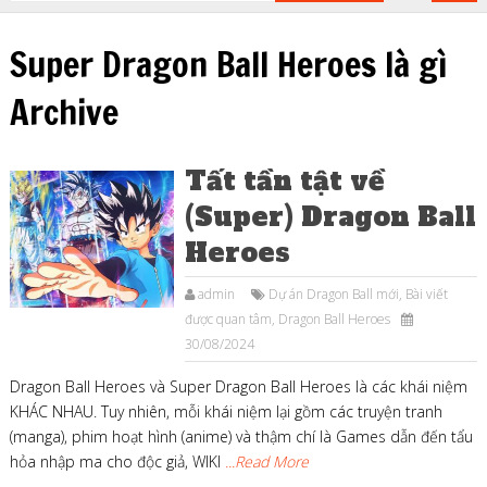
Super Dragon Ball Heroes là gì
Archive
Tất tần tật về
(Super) Dragon Ball
Heroes
admin
Dự án Dragon Ball mới
,
Bài viết
được quan tâm
,
Dragon Ball Heroes
30/08/2024
Dragon Ball Heroes và Super Dragon Ball Heroes là các khái niệm
KHÁC NHAU. Tuy nhiên, mỗi khái niệm lại gồm các truyện tranh
(manga), phim hoạt hình (anime) và thậm chí là Games dẫn đến tẩu
hỏa nhập ma cho độc giả, WIKI
...Read More