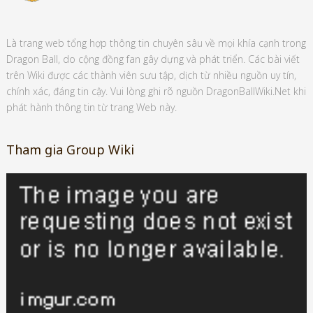
Là trang web tổng hợp thông tin chuyên sâu về mọi khía cạnh trong
Dragon Ball, do cộng đồng fan gây dựng và phát triển. Các bài viết
trên Wiki được các thành viên sưu tập, dịch từ nhiều nguồn uy tín,
chính xác, đáng tin cậy. Vui lòng ghi rõ nguồn DragonBallWiki.Net khi
phát hành thông tin từ trang Web này.
Tham gia Group Wiki