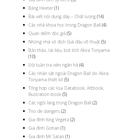
Băng Heeter
(1)
Bài viết nội dung dày – Chất lượng
(14)
Các nhà khoa học trong Dragon Ball
(4)
Quan điểm độc giả
(5)
Những nhà vô địch Giải đấu võ thuật
(5)
Bản thảo, tài liệu, bút tích Akira Toriyama
(10)
Đội tuần tra viên ngân hà
(4)
Các nhân vật ngoài Dragon Ball do Akira
Toriyama thiết kế
(5)
Tổng hợp các loại Databook, Artbook,
Illustration book
(5)
Các ngôi làng trong Dragon Ball
(2)
Trio de dangers
(2)
Gia đình King Vegeta
(2)
Gia đình Gohan
(1)
Gia đình Mr Satan
(1)