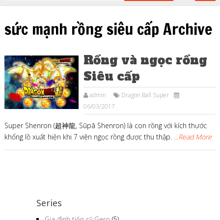
sức mạnh rồng siêu cấp Archive
Rồng và ngọc rồng
Siêu cấp
admin
Dragon Ball Super
06/03/2017
Super Shenron (超神龍, Sūpā Shenron) là con rồng với kích thước
khổng lồ xuất hiện khi 7 viên ngọc rồng được thu thập.
...Read More
Series
Gia đình tiến sỹ Gero
(5)