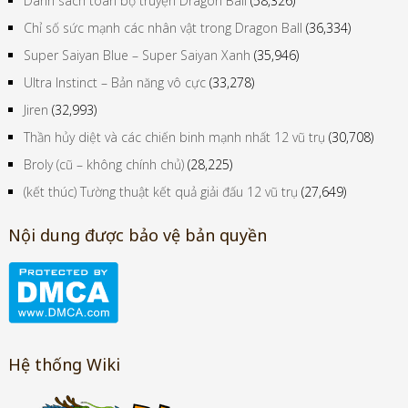
Danh sách toàn bộ truyện Dragon Ball
(58,326)
Chỉ số sức mạnh các nhân vật trong Dragon Ball
(36,334)
Super Saiyan Blue – Super Saiyan Xanh
(35,946)
Ultra Instinct – Bản năng vô cực
(33,278)
Jiren
(32,993)
Thần hủy diệt và các chiến binh mạnh nhất 12 vũ trụ
(30,708)
Broly (cũ – không chính chủ)
(28,225)
(kết thúc) Tường thuật kết quả giải đấu 12 vũ trụ
(27,649)
Nội dung được bảo vệ bản quyền
Hệ thống Wiki