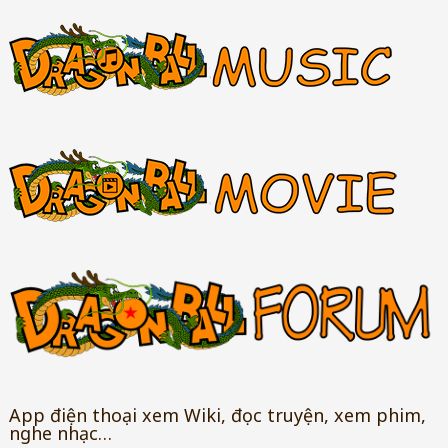
App điện thoại xem Wiki, đọc truyện, xem phim,
nghe nhạc…