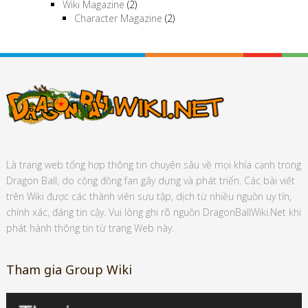
Wiki Magazine
(2)
Character Magazine
(2)
Là trang web tổng hợp thông tin chuyên sâu về mọi khía cạnh trong
Dragon Ball, do cộng đồng fan gây dựng và phát triển. Các bài viết
trên Wiki được các thành viên sưu tập, dịch từ nhiều nguồn uy tín,
chính xác, đáng tin cậy. Vui lòng ghi rõ nguồn DragonBallWiki.Net khi
phát hành thông tin từ trang Web này.
Tham gia Group Wiki