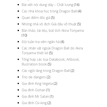
Bài viết nội dung dày – Chất lượng
(14)
Các nhà khoa học trong Dragon Ball
(4)
Quan điểm độc giả
(5)
Những nhà vô địch Giải đấu võ thuật
(5)
Bản thảo, tài liệu, bút tích Akira Toriyama
(10)
Đội tuần tra viên ngân hà
(4)
Các nhân vật ngoài Dragon Ball do Akira
Toriyama thiết kế
(5)
Tổng hợp các loại Databook, Artbook,
Illustration book
(5)
Các ngôi làng trong Dragon Ball
(2)
Trio de dangers
(2)
Gia đình King Vegeta
(2)
Gia đình Gohan
(1)
Gia đình Mr Satan
(1)
Gia đình Ox-king
(2)