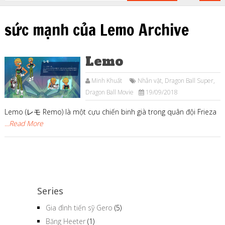
sức mạnh của Lemo Archive
Lemo
Minh Khuất
Nhân vật
,
Dragon Ball Super
,
Dragon Ball Movie
19/09/2018
Lemo (レモ Remo) là một cựu chiến binh già trong quân đội Frieza
...Read More
Series
Gia đình tiến sỹ Gero
(5)
Băng Heeter
(1)