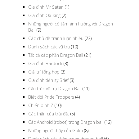
Gia đình Mr Satan
(1)
Gia đình Ox-king
(2)
Những người có tầm ảnh hưởng với Dragon
Ball
(9)
Các chủ đề tranh luận nhiều
(23)
Danh sách các vũ trụ
(10)
Tất cả các phần Dragon Ball
(21)
Gia đình Bardock
(3)
Giải trí tổng hợp
(3)
Gia đình tiến sỹ Brief
(3)
Cấu trúc vũ trụ Dragon Ball
(11)
Biệt đội Pride Troopers
(4)
Chiến binh Z
(10)
Các thần của trái đất
(5)
Các Android (robot) trong Dragon ball
(12)
Những người thầy của Goku
(8)
Danh sách các thần trong dragon ball
(6)