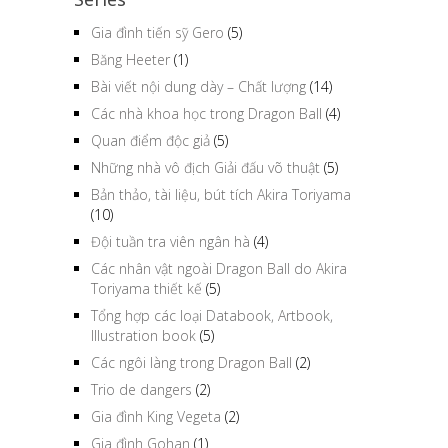
Gia đình tiến sỹ Gero
(5)
Băng Heeter
(1)
Bài viết nội dung dày – Chất lượng
(14)
Các nhà khoa học trong Dragon Ball
(4)
Quan điểm độc giả
(5)
Những nhà vô địch Giải đấu võ thuật
(5)
Bản thảo, tài liệu, bút tích Akira Toriyama
(10)
Đội tuần tra viên ngân hà
(4)
Các nhân vật ngoài Dragon Ball do Akira
Toriyama thiết kế
(5)
Tổng hợp các loại Databook, Artbook,
Illustration book
(5)
Các ngôi làng trong Dragon Ball
(2)
Trio de dangers
(2)
Gia đình King Vegeta
(2)
Gia đình Gohan
(1)