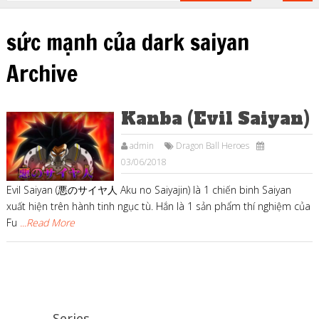
sức mạnh của dark saiyan
Archive
Kanba (Evil Saiyan)
admin
Dragon Ball Heroes
03/06/2018
Evil Saiyan (悪のサイヤ人 Aku no Saiyajin) là 1 chiến binh Saiyan
xuất hiện trên hành tinh ngục tù. Hắn là 1 sản phẩm thí nghiệm của
Fu
...Read More
Series