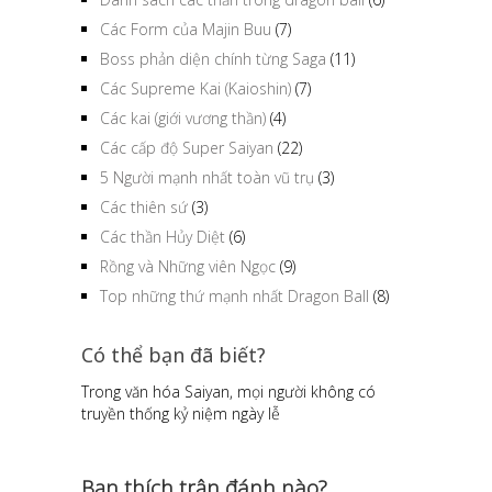
Các Form của Majin Buu
(7)
Boss phản diện chính từng Saga
(11)
Các Supreme Kai (Kaioshin)
(7)
Các kai (giới vương thần)
(4)
Các cấp độ Super Saiyan
(22)
5 Người mạnh nhất toàn vũ trụ
(3)
Các thiên sứ
(3)
Các thần Hủy Diệt
(6)
Rồng và Những viên Ngọc
(9)
Top những thứ mạnh nhất Dragon Ball
(8)
Có thể bạn đã biết?
Trong văn hóa Saiyan, mọi người không có
truyền thống kỷ niệm ngày lễ
Bạn thích trận đánh nào?