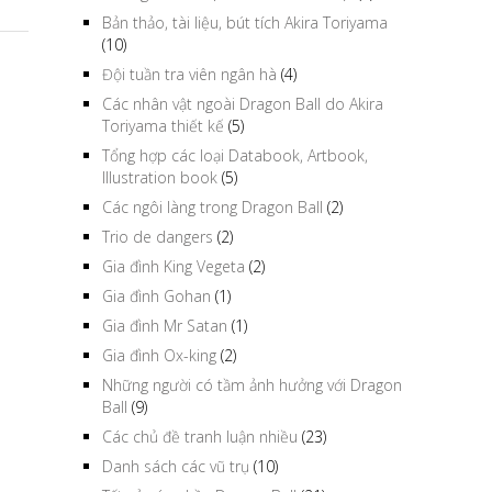
Bản thảo, tài liệu, bút tích Akira Toriyama
(10)
Đội tuần tra viên ngân hà
(4)
Các nhân vật ngoài Dragon Ball do Akira
Toriyama thiết kế
(5)
Tổng hợp các loại Databook, Artbook,
Illustration book
(5)
Các ngôi làng trong Dragon Ball
(2)
Trio de dangers
(2)
Gia đình King Vegeta
(2)
Gia đình Gohan
(1)
Gia đình Mr Satan
(1)
Gia đình Ox-king
(2)
Những người có tầm ảnh hưởng với Dragon
Ball
(9)
Các chủ đề tranh luận nhiều
(23)
Danh sách các vũ trụ
(10)