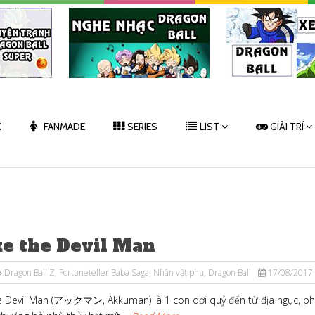
K
FANMADE
SERIES
LIST
GIẢI TRÍ
ke the Devil Man
Dragon Ball Z
,
Fortuneteller Baba Saga
,
Nhân vật phụ
,
Dragon Ball
17/08/2017
e Devil Man (アックマン, Akkuman) là 1 con dơi quỷ đến từ địa ngục, p