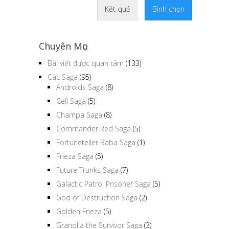
Kết quả
Bình chọn
Chuyên Mục
Bài viết được quan tâm
(133)
Các Saga
(95)
Androids Saga
(8)
Cell Saga
(5)
Champa Saga
(8)
Commander Red Saga
(5)
Fortuneteller Baba Saga
(1)
Frieza Saga
(5)
Future Trunks Saga
(7)
Galactic Patrol Prisoner Saga
(5)
God of Destruction Saga
(2)
Golden Frieza
(5)
Granolla the Survivor Saga
(3)