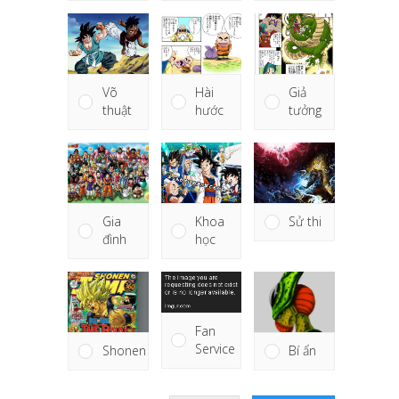
Giả
Võ
Hài
tưởng
thuật
hước
Khoa
Sử thi
Gia
học
đình
Fan
Service
Shonen
Bí ẩn