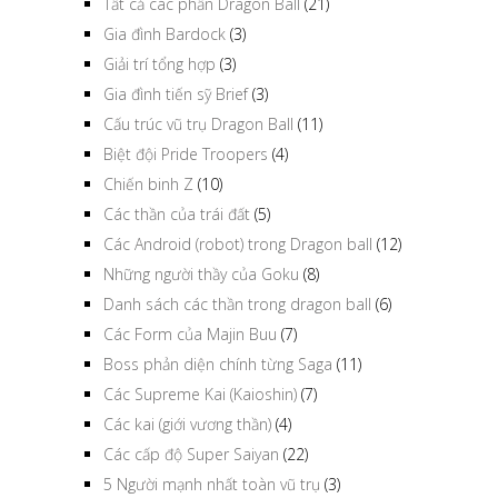
Tất cả các phần Dragon Ball
(21)
Gia đình Bardock
(3)
Giải trí tổng hợp
(3)
Gia đình tiến sỹ Brief
(3)
Cấu trúc vũ trụ Dragon Ball
(11)
Biệt đội Pride Troopers
(4)
Chiến binh Z
(10)
Các thần của trái đất
(5)
Các Android (robot) trong Dragon ball
(12)
Những người thầy của Goku
(8)
Danh sách các thần trong dragon ball
(6)
Các Form của Majin Buu
(7)
Boss phản diện chính từng Saga
(11)
Các Supreme Kai (Kaioshin)
(7)
Các kai (giới vương thần)
(4)
Các cấp độ Super Saiyan
(22)
5 Người mạnh nhất toàn vũ trụ
(3)