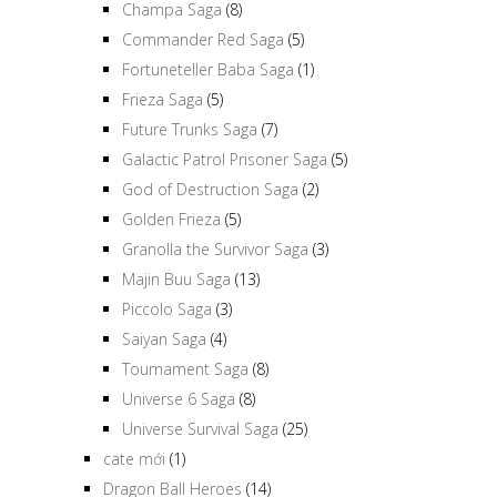
Champa Saga
(8)
Commander Red Saga
(5)
Fortuneteller Baba Saga
(1)
Frieza Saga
(5)
Future Trunks Saga
(7)
Galactic Patrol Prisoner Saga
(5)
God of Destruction Saga
(2)
Golden Frieza
(5)
Granolla the Survivor Saga
(3)
Majin Buu Saga
(13)
Piccolo Saga
(3)
Saiyan Saga
(4)
Tournament Saga
(8)
Universe 6 Saga
(8)
Universe Survival Saga
(25)
cate mới
(1)
Dragon Ball Heroes
(14)