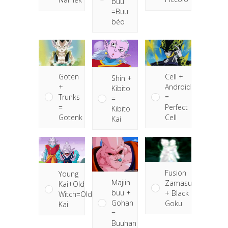
buu
=Buu
béo
Goten
Cell +
Shin +
+
Android
Kibito
Trunks
=
=
=
Perfect
Kibito
Gotenk
Cell
Kai
Fusion
Young
Majiin
Zamasu
Kai+Old
buu +
+ Black
Witch=Old
Gohan
Goku
Kai
=
Buuhan