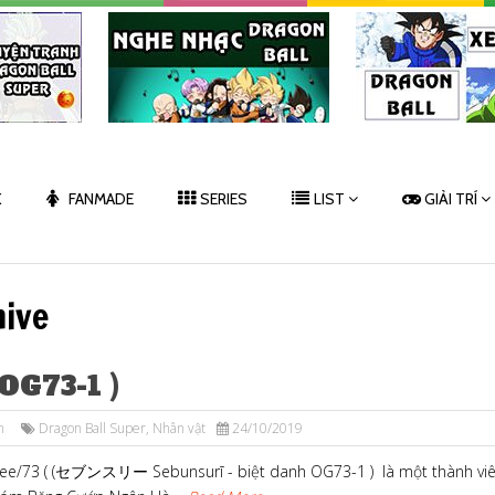
K
FANMADE
SERIES
LIST
GIẢI TRÍ
hive
 OG73-1 )
n
Dragon Ball Super
,
Nhân vật
24/10/2019
ee/73 ( (セブンスリー Sebunsurī - biệt danh OG73-1 ) là một thành vi