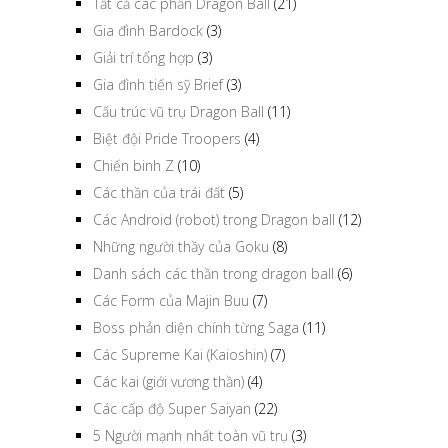
Tất cả các phần Dragon Ball
(21)
Gia đình Bardock
(3)
Giải trí tổng hợp
(3)
Gia đình tiến sỹ Brief
(3)
Cấu trúc vũ trụ Dragon Ball
(11)
Biệt đội Pride Troopers
(4)
Chiến binh Z
(10)
Các thần của trái đất
(5)
Các Android (robot) trong Dragon ball
(12)
Những người thầy của Goku
(8)
Danh sách các thần trong dragon ball
(6)
Các Form của Majin Buu
(7)
Boss phản diện chính từng Saga
(11)
Các Supreme Kai (Kaioshin)
(7)
Các kai (giới vương thần)
(4)
Các cấp độ Super Saiyan
(22)
5 Người mạnh nhất toàn vũ trụ
(3)