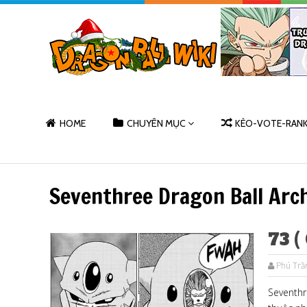
HOME
CHUYÊN MỤC
KÈO-VOTE-RAN
Seventhree Dragon Ball Arc
73 (
Phú Trầ
Seventhr