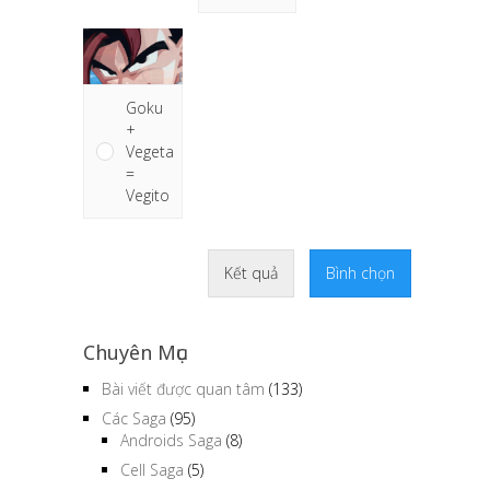
Goku
+
Vegeta
=
Vegito
Kết quả
Bình chọn
Chuyên Mục
Bài viết được quan tâm
(133)
Các Saga
(95)
Androids Saga
(8)
Cell Saga
(5)