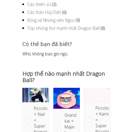
Các thiên sứ
(3)
Các thần Hủy Diệt
(6)
Rồng và Những viên Ngọc
(9)
Top những thứ mạnh nhất Dragon Ball
(8)
Có thể bạn đã biết?
Whis không bao giờ ngủ.
Hợp thể nào mạnh nhất Dragon
Ball?
Piccolo
Piccolo
+ Kami
+ Nail
Grand
=
=
kai +
Super
Super
Majin
Piccolo
Namek