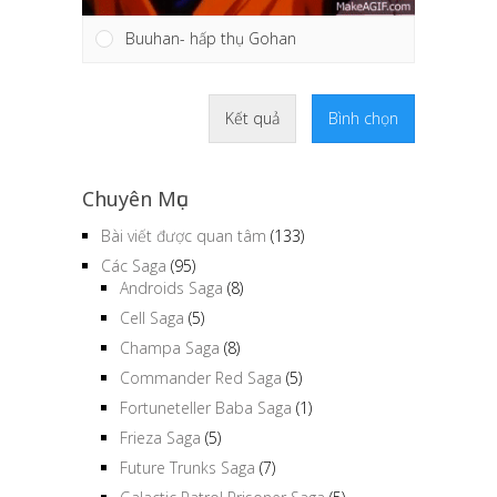
Buuhan- hấp thụ Gohan
Kết quả
Bình chọn
Chuyên Mục
Bài viết được quan tâm
(133)
Các Saga
(95)
Androids Saga
(8)
Cell Saga
(5)
Champa Saga
(8)
Commander Red Saga
(5)
Fortuneteller Baba Saga
(1)
Frieza Saga
(5)
Future Trunks Saga
(7)