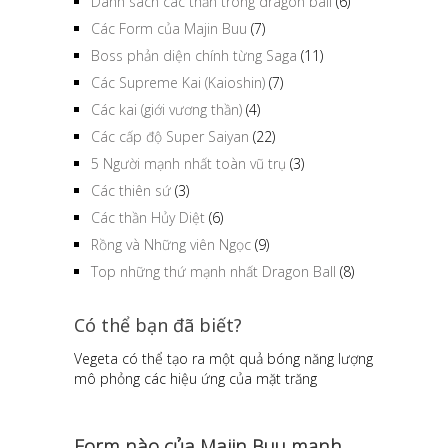
Danh sách các thần trong dragon ball
(6)
Các Form của Majin Buu
(7)
Boss phản diện chính từng Saga
(11)
Các Supreme Kai (Kaioshin)
(7)
Các kai (giới vương thần)
(4)
Các cấp độ Super Saiyan
(22)
5 Người mạnh nhất toàn vũ trụ
(3)
Các thiên sứ
(3)
Các thần Hủy Diệt
(6)
Rồng và Những viên Ngọc
(9)
Top những thứ mạnh nhất Dragon Ball
(8)
Có thể bạn đã biết?
Vegeta có thể tạo ra một quả bóng năng lượng
mô phỏng các hiệu ứng của mặt trăng
Form nào của Majin Buu mạnh