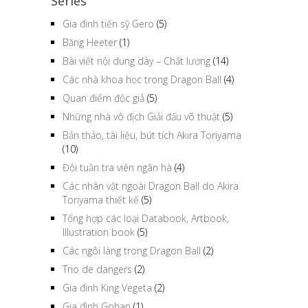
Series
Gia đình tiến sỹ Gero
(5)
Băng Heeter
(1)
Bài viết nội dung dày – Chất lượng
(14)
Các nhà khoa học trong Dragon Ball
(4)
Quan điểm độc giả
(5)
Những nhà vô địch Giải đấu võ thuật
(5)
Bản thảo, tài liệu, bút tích Akira Toriyama
(10)
Đội tuần tra viên ngân hà
(4)
Các nhân vật ngoài Dragon Ball do Akira
Toriyama thiết kế
(5)
Tổng hợp các loại Databook, Artbook,
Illustration book
(5)
Các ngôi làng trong Dragon Ball
(2)
Trio de dangers
(2)
Gia đình King Vegeta
(2)
Gia đình Gohan
(1)