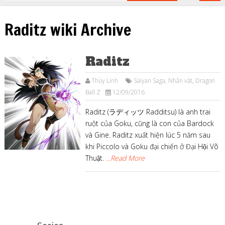
Raditz wiki Archive
Raditz
Thùy Linh
Saiyan Saga
,
Nhân vật
,
Dragon
Ball Z
12/09/2016
Raditz (ラディッツ Radditsu) là anh trai
ruột của Goku, cũng là con của Bardock
và Gine. Raditz xuất hiện lúc 5 năm sau
khi Piccolo và Goku đại chiến ở Đại Hội Võ
Thuật.
...Read More