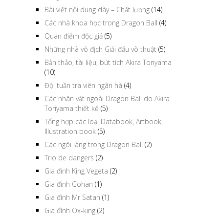
Bài viết nội dung dày – Chất lượng
(14)
Các nhà khoa học trong Dragon Ball
(4)
Quan điểm độc giả
(5)
Những nhà vô địch Giải đấu võ thuật
(5)
Bản thảo, tài liệu, bút tích Akira Toriyama
(10)
Đội tuần tra viên ngân hà
(4)
Các nhân vật ngoài Dragon Ball do Akira
Toriyama thiết kế
(5)
Tổng hợp các loại Databook, Artbook,
Illustration book
(5)
Các ngôi làng trong Dragon Ball
(2)
Trio de dangers
(2)
Gia đình King Vegeta
(2)
Gia đình Gohan
(1)
Gia đình Mr Satan
(1)
Gia đình Ox-king
(2)