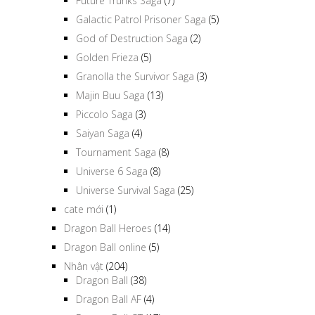
Future Trunks Saga
(7)
Galactic Patrol Prisoner Saga
(5)
God of Destruction Saga
(2)
Golden Frieza
(5)
Granolla the Survivor Saga
(3)
Majin Buu Saga
(13)
Piccolo Saga
(3)
Saiyan Saga
(4)
Tournament Saga
(8)
Universe 6 Saga
(8)
Universe Survival Saga
(25)
cate mới
(1)
Dragon Ball Heroes
(14)
Dragon Ball online
(5)
Nhân vật
(204)
Dragon Ball
(38)
Dragon Ball AF
(4)