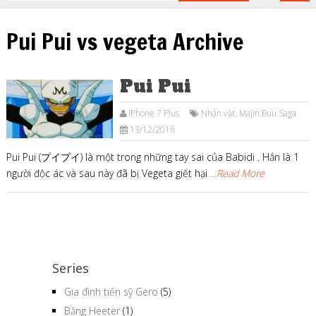
Pui Pui vs vegeta Archive
Pui Pui
IPhone 7 Plus
Nhân vật
,
Majin Buu Saga
13/12/2016
Pui Pui (プイプイ) là một trong những tay sai của Babidi . Hắn là 1
người độc ác và sau này đã bị Vegeta giết hại
...Read More
Series
Gia đình tiến sỹ Gero
(5)
Băng Heeter
(1)