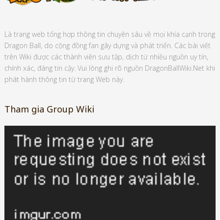
Là trang web tổng hợp thông tin chuyên sâu về mọi khía cạnh trong
Dragon Ball, do cộng đồng fan gây dựng và phát triển. Các bài viết
trên Wiki được các thành viên sưu tập, dịch từ nhiều nguồn uy tín,
chính xác, đáng tin cậy. Vui lòng ghi rõ nguồn DragonBallWiki.Net khi
phát hành thông tin từ trang Web này.
Tham gia Group Wiki