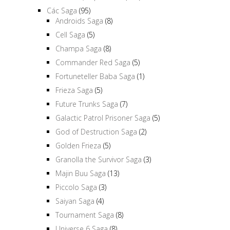
Các Saga
(95)
Androids Saga
(8)
Cell Saga
(5)
Champa Saga
(8)
Commander Red Saga
(5)
Fortuneteller Baba Saga
(1)
Frieza Saga
(5)
Future Trunks Saga
(7)
Galactic Patrol Prisoner Saga
(5)
God of Destruction Saga
(2)
Golden Frieza
(5)
Granolla the Survivor Saga
(3)
Majin Buu Saga
(13)
Piccolo Saga
(3)
Saiyan Saga
(4)
Tournament Saga
(8)
Universe 6 Saga
(8)