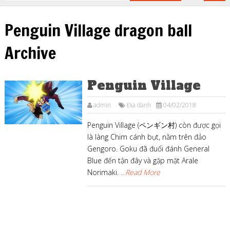
Penguin Village dragon ball
Archive
Penguin Village
admin
Địa danh
04/02/2018
Penguin Village (ペンギン村) còn được gọi
là làng Chim cánh bụt, nằm trên đảo
Gengoro. Goku đã đuổi đánh General
Blue đến tận đây và gặp mặt Arale
Norimaki.
...Read More