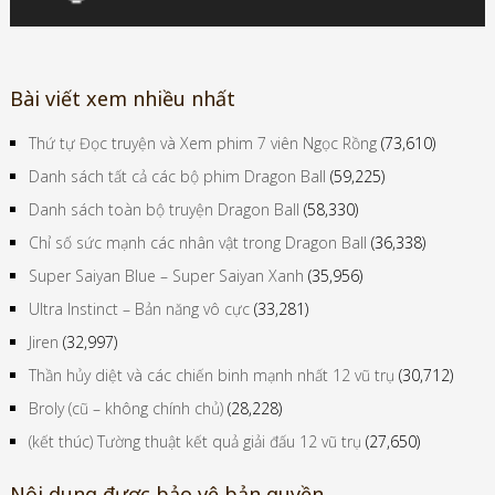
Bài viết xem nhiều nhất
Thứ tự Đọc truyện và Xem phim 7 viên Ngọc Rồng
(73,610)
Danh sách tất cả các bộ phim Dragon Ball
(59,225)
Danh sách toàn bộ truyện Dragon Ball
(58,330)
Chỉ số sức mạnh các nhân vật trong Dragon Ball
(36,338)
Super Saiyan Blue – Super Saiyan Xanh
(35,956)
Ultra Instinct – Bản năng vô cực
(33,281)
Jiren
(32,997)
Thần hủy diệt và các chiến binh mạnh nhất 12 vũ trụ
(30,712)
Broly (cũ – không chính chủ)
(28,228)
(kết thúc) Tường thuật kết quả giải đấu 12 vũ trụ
(27,650)
Nội dung được bảo vệ bản quyền