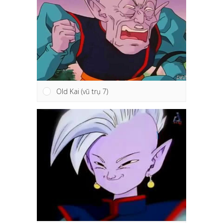
Old Kai (vũ trụ 7)