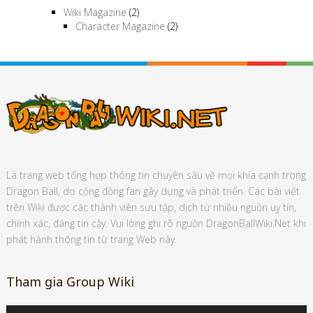
Wiki Magazine
(2)
Character Magazine
(2)
Là trang web tổng hợp thông tin chuyên sâu về mọi khía cạnh trong
Dragon Ball, do cộng đồng fan gây dựng và phát triển. Các bài viết
trên Wiki được các thành viên sưu tập, dịch từ nhiều nguồn uy tín,
chính xác, đáng tin cậy. Vui lòng ghi rõ nguồn DragonBallWiki.Net khi
phát hành thông tin từ trang Web này.
Tham gia Group Wiki