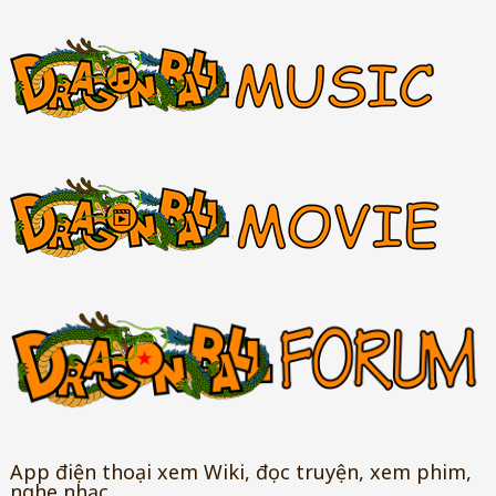
App điện thoại xem Wiki, đọc truyện, xem phim,
nghe nhạc…