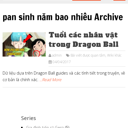
pan sinh năm bao nhiêu Archive
Tuổi các nhân vật
trong Dragon Ball
admin
Bài viết được quan tâm
,
Wiki khác
04/04/2017
Dữ liệu dựa trên Dragon Ball guides và các tình tiết trong truyện, về
cơ bản là chính xác.
...Read More
Series
Gia đình tiến sỹ Gero
(5)