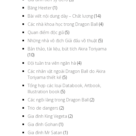
Băng Heeter
(1)
Bài viết nội dung dày – Chất lượng
(14)
Các nhà khoa học trong Dragon Ball
(4)
Quan điểm độc giả
(5)
Những nhà vô địch Giải đấu võ thuật
(5)
Bản thảo, tài liệu, bút tích Akira Toriyama
(10)
Đội tuần tra viên ngân hà
(4)
Các nhân vật ngoài Dragon Ball do Akira
Toriyama thiết kế
(5)
Tổng hợp các loại Databook, Artbook,
Illustration book
(5)
Các ngôi làng trong Dragon Ball
(2)
Trio de dangers
(2)
Gia đình King Vegeta
(2)
Gia đình Gohan
(1)
Gia đình Mr Satan
(1)