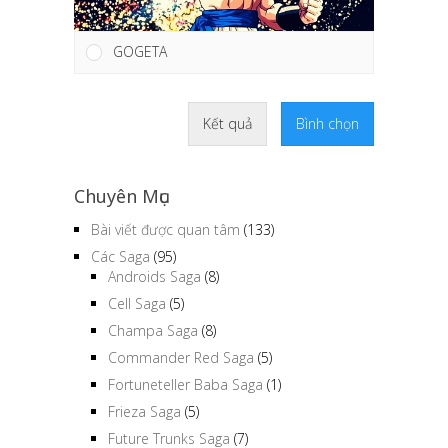
GOGETA
Kết quả
Bình chọn
Chuyên Mục
Bài viết được quan tâm
(133)
Các Saga
(95)
Androids Saga
(8)
Cell Saga
(5)
Champa Saga
(8)
Commander Red Saga
(5)
Fortuneteller Baba Saga
(1)
Frieza Saga
(5)
Future Trunks Saga
(7)