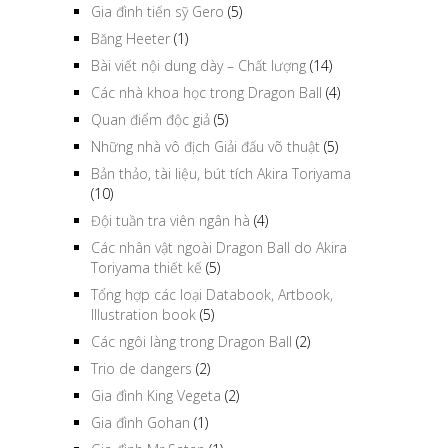
Gia đình tiến sỹ Gero
(5)
Băng Heeter
(1)
Bài viết nội dung dày – Chất lượng
(14)
Các nhà khoa học trong Dragon Ball
(4)
Quan điểm độc giả
(5)
Những nhà vô địch Giải đấu võ thuật
(5)
Bản thảo, tài liệu, bút tích Akira Toriyama
(10)
Đội tuần tra viên ngân hà
(4)
Các nhân vật ngoài Dragon Ball do Akira
Toriyama thiết kế
(5)
Tổng hợp các loại Databook, Artbook,
Illustration book
(5)
Các ngôi làng trong Dragon Ball
(2)
Trio de dangers
(2)
Gia đình King Vegeta
(2)
Gia đình Gohan
(1)