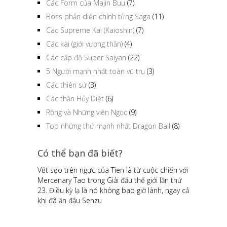
Các Form của Majin Buu
(7)
Boss phản diện chính từng Saga
(11)
Các Supreme Kai (Kaioshin)
(7)
Các kai (giới vương thần)
(4)
Các cấp độ Super Saiyan
(22)
5 Người mạnh nhất toàn vũ trụ
(3)
Các thiên sứ
(3)
Các thần Hủy Diệt
(6)
Rồng và Những viên Ngọc
(9)
Top những thứ mạnh nhất Dragon Ball
(8)
Có thể bạn đã biết?
Vết sẹo trên ngực của Tien là từ cuộc chiến với
Mercenary Tao trong Giải đấu thế giới lần thứ
23. Điều kỳ lạ là nó không bao giờ lành, ngay cả
khi đã ăn đậu Senzu