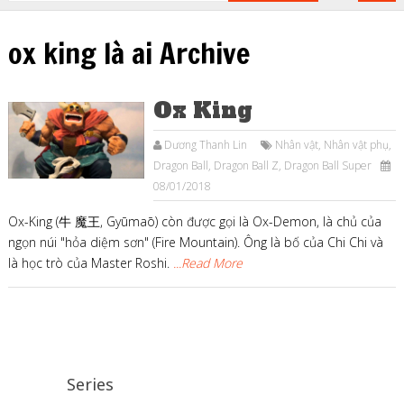
ox king là ai Archive
Ox King
Dương Thanh Lin
Nhân vật
,
Nhân vật phụ
,
Dragon Ball
,
Dragon Ball Z
,
Dragon Ball Super
08/01/2018
Ox-King (牛 魔王, Gyūmaō) còn được gọi là Ox-Demon, là chủ của
ngọn núi "hỏa diệm sơn" (Fire Mountain). Ông là bố của Chi Chi và
là học trò của Master Roshi.
...Read More
Series