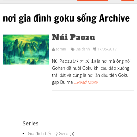
nơi gia đình goku sống Archive
Núi Paozu
admin
Địa danh
17/05/2017
Núi Paozu (パ オ ズ 山) là nơi mà ông nội
Gohan đã nuôi Goku khi cậu đáp xuống
trái đất và cũng là nơi lần đầu tiên Goku
gặp Bulma
...Read More
Series
Gia đình tiến sỹ Gero
(5)