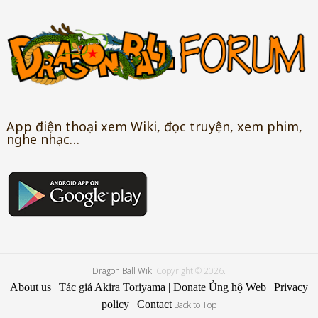
App điện thoại xem Wiki, đọc truyện, xem phim,
nghe nhạc…
Dragon Ball Wiki
Copyright © 2026.
About us
|
Tác giả Akira Toriyama
|
Donate Ủng hộ Web
|
Privacy
policy
|
Contact
Back to Top