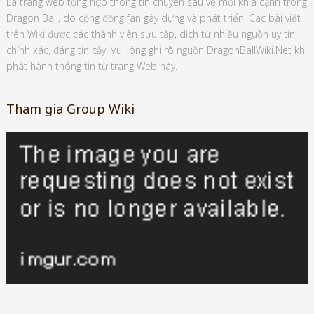
Là trang web tổng hợp thông tin chuyên sâu về mọi khía cạnh trong
Dragon Ball, do cộng đồng fan gây dựng và phát triển. Các bài viết
trên Wiki được các thành viên sưu tập, dịch từ nhiều nguồn uy tín,
chính xác, đáng tin cậy. Vui lòng ghi rõ nguồn DragonBallWiki.Net khi
phát hành thông tin từ trang Web này.
Tham gia Group Wiki