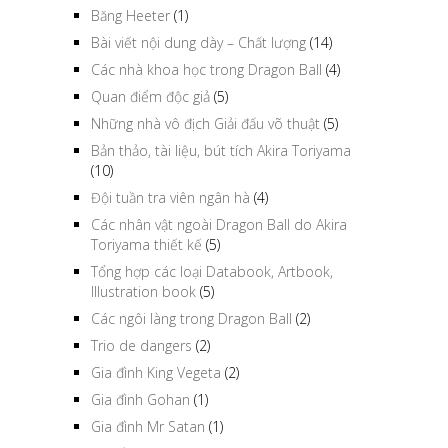
Băng Heeter
(1)
Bài viết nội dung dày – Chất lượng
(14)
Các nhà khoa học trong Dragon Ball
(4)
Quan điểm độc giả
(5)
Những nhà vô địch Giải đấu võ thuật
(5)
Bản thảo, tài liệu, bút tích Akira Toriyama
(10)
Đội tuần tra viên ngân hà
(4)
Các nhân vật ngoài Dragon Ball do Akira
Toriyama thiết kế
(5)
Tổng hợp các loại Databook, Artbook,
Illustration book
(5)
Các ngôi làng trong Dragon Ball
(2)
Trio de dangers
(2)
Gia đình King Vegeta
(2)
Gia đình Gohan
(1)
Gia đình Mr Satan
(1)