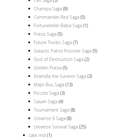
Cell Saga
(5)
Champa Saga
(8)
Commander Red Saga
(5)
Fortuneteller Baba Saga
(1)
Frieza Saga
(5)
Future Trunks Saga
(7)
Galactic Patrol Prisoner Saga
(5)
God of Destruction Saga
(2)
Golden Frieza
(5)
Granolla the Survivor Saga
(3)
Majin Buu Saga
(13)
Piccolo Saga
(3)
Saiyan Saga
(4)
Tournament Saga
(8)
Universe 6 Saga
(8)
Universe Survival Saga
(25)
cate mới
(1)