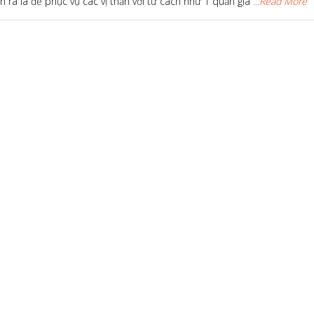
h ra là để phục vụ các vị thần với tư cách như 1 quản gia
...Read More