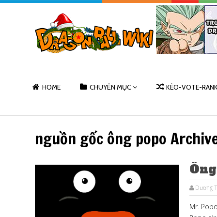
HOME
CHUYÊN MỤC
KÈO-VOTE-RAN
nguồn gốc ông popo Archiv
Ông
Dương T
Mr. Pop