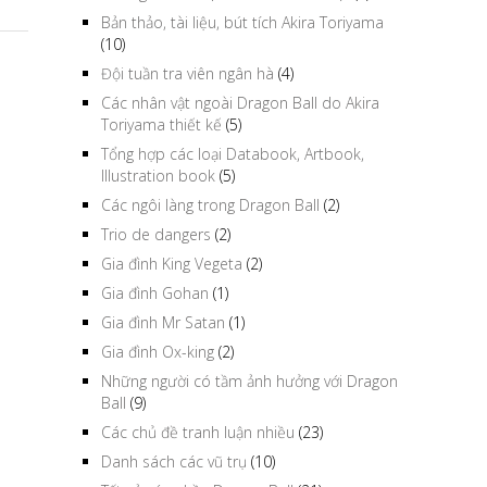
Bản thảo, tài liệu, bút tích Akira Toriyama
(10)
Đội tuần tra viên ngân hà
(4)
Các nhân vật ngoài Dragon Ball do Akira
Toriyama thiết kế
(5)
Tổng hợp các loại Databook, Artbook,
Illustration book
(5)
Các ngôi làng trong Dragon Ball
(2)
Trio de dangers
(2)
Gia đình King Vegeta
(2)
Gia đình Gohan
(1)
Gia đình Mr Satan
(1)
Gia đình Ox-king
(2)
Những người có tầm ảnh hưởng với Dragon
Ball
(9)
Các chủ đề tranh luận nhiều
(23)
Danh sách các vũ trụ
(10)