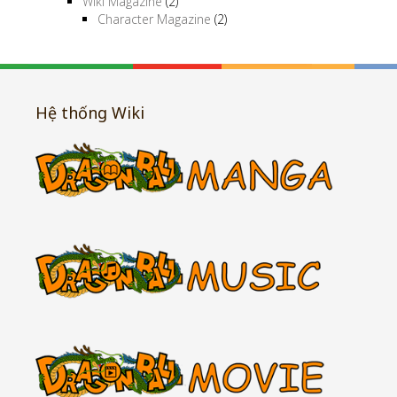
Wiki Magazine
(2)
Character Magazine
(2)
Hệ thống Wiki