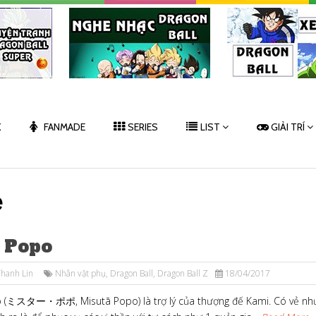
K
FANMADE
SERIES
LIST
GIẢI TRÍ
e
 Popo
hanh Lin
Nhân vật phụ
,
Dragon Ball
,
Dragon Ball Z
18/04/2017
o (ミスター・ポポ, Misutā Popo) là trợ lý của thượng đế Kami. Có vẻ nh