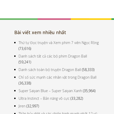
Bài viết xem nhiều nhất
Thứ tự Đọc truyện và Xem phim 7 viên Ngọc Rồng
(73,616)
Danh sách tất cả các bộ phim Dragon Ball
(59,241)
Danh sách toàn bộ truyện Dragon Ball
(58,333)
Chỉ số sức mạnh các nhân vật trong Dragon Ball
(36,338)
Super Saiyan Blue – Super Saiyan Xanh
(35,964)
Ultra Instinct – Bản năng vô cực
(33,282)
Jiren
(32,997)
Thần hủy diệt và các chiến binh mạnh nhất 12 vũ