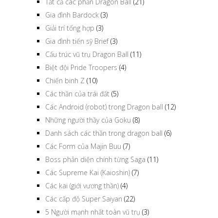
Tất cả các phần Dragon Ball
(21)
Gia đình Bardock
(3)
Giải trí tổng hợp
(3)
Gia đình tiến sỹ Brief
(3)
Cấu trúc vũ trụ Dragon Ball
(11)
Biệt đội Pride Troopers
(4)
Chiến binh Z
(10)
Các thần của trái đất
(5)
Các Android (robot) trong Dragon ball
(12)
Những người thầy của Goku
(8)
Danh sách các thần trong dragon ball
(6)
Các Form của Majin Buu
(7)
Boss phản diện chính từng Saga
(11)
Các Supreme Kai (Kaioshin)
(7)
Các kai (giới vương thần)
(4)
Các cấp độ Super Saiyan
(22)
5 Người mạnh nhất toàn vũ trụ
(3)