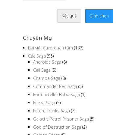
Kết quả
Bình chọn
Chuyên Mục
Bài viết được quan tâm
(133)
Các Saga
(95)
Androids Saga
(8)
Cell Saga
(5)
Champa Saga
(8)
Commander Red Saga
(5)
Fortuneteller Baba Saga
(1)
Frieza Saga
(5)
Future Trunks Saga
(7)
Galactic Patrol Prisoner Saga
(5)
God of Destruction Saga
(2)