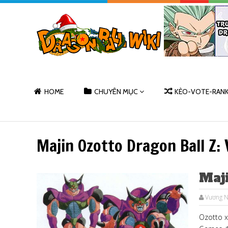
HOME
CHUYÊN MỤC
KÈO-VOTE-RAN
Majin Ozotto Dragon Ball Z: 
Maj
Vương 
Ozotto x