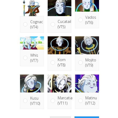
Vados
Cucatail
Cognac
(VT6)
(VT5)
(VT4)
Whis
Korn
Mojito
(VT7)
(VT8)
(VT9)
Matinu
Marcatia
Kusu
(VT12)
(VT11)
(VT10)