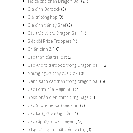
Tất cả các phần Dragon Ball
(21)
Gia đình Bardock
(3)
Giải trí tổng hợp
(3)
Gia đình tiến sỹ Brief
(3)
Cấu trúc vũ trụ Dragon Ball
(11)
Biệt đội Pride Troopers
(4)
Chiến binh Z
(10)
Các thần của trái đất
(5)
Các Android (robot) trong Dragon ball
(12)
Những người thầy của Goku
(8)
Danh sách các thần trong dragon ball
(6)
Các Form của Majin Buu
(7)
Boss phản diện chính từng Saga
(11)
Các Supreme Kai (Kaioshin)
(7)
Các kai (giới vương thần)
(4)
Các cấp độ Super Saiyan
(22)
5 Người mạnh nhất toàn vũ trụ
(3)