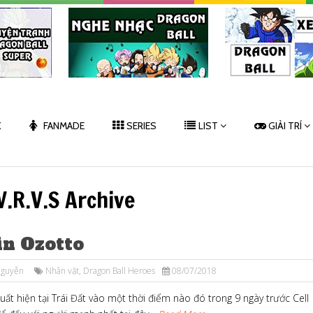
K
FANMADE
SERIES
LIST
GIẢI TRÍ
V.R.V.S Archive
in Ozotto
Nguyễn
Nhân vật
,
Dragon Ball Heroes
08/07/2018
uất hiện tại Trái Đất vào một thời điểm nào đó trong 9 ngày trước Cell