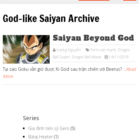
God-like Saiyan Archive
Saiyan Beyond God
Vương Nguyễn
Form sức mạnh
,
Dragon
Ball Super
,
Dragon Ball Movie
14/11/2018
Tại sao Goku vẫn giữ được Ki God sau trận chiến với Beerus?
...Read
More
Series
Gia đình tiến sỹ Gero
(5)
Băng Heeter
(1)