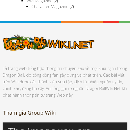
Wiki Magazine
(2)
Character Magazine
(2)
Là trang web tổng hợp thông tin chuyên sâu về mọi khía cạnh trong
Dragon Ball, do cộng đồng fan gây dựng và phát triển. Các bài viết
trên Wiki được các thành viên sưu tập, dịch từ nhiều nguồn uy tín,
chính xác, đáng tin cậy. Vui lòng ghi rõ nguồn DragonBallWiki.Net khi
phát hành thông tin từ trang Web này.
Tham gia Group Wiki