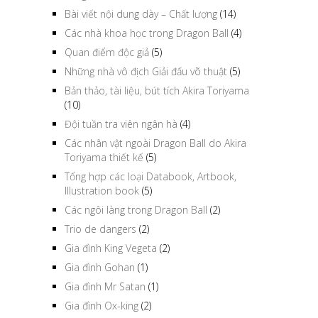
Bài viết nội dung dày – Chất lượng
(14)
Các nhà khoa học trong Dragon Ball
(4)
Quan điểm độc giả
(5)
Những nhà vô địch Giải đấu võ thuật
(5)
Bản thảo, tài liệu, bút tích Akira Toriyama
(10)
Đội tuần tra viên ngân hà
(4)
Các nhân vật ngoài Dragon Ball do Akira
Toriyama thiết kế
(5)
Tổng hợp các loại Databook, Artbook,
Illustration book
(5)
Các ngôi làng trong Dragon Ball
(2)
Trio de dangers
(2)
Gia đình King Vegeta
(2)
Gia đình Gohan
(1)
Gia đình Mr Satan
(1)
Gia đình Ox-king
(2)