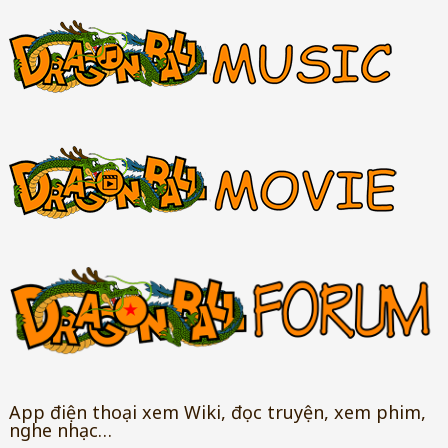
App điện thoại xem Wiki, đọc truyện, xem phim,
nghe nhạc…