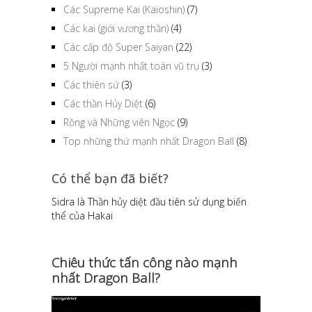
Các Supreme Kai (Kaioshin)
(7)
Các kai (giới vương thần)
(4)
Các cấp độ Super Saiyan
(22)
5 Người mạnh nhất toàn vũ trụ
(3)
Các thiên sứ
(3)
Các thần Hủy Diệt
(6)
Rồng và Những viên Ngọc
(9)
Top những thứ mạnh nhất Dragon Ball
(8)
Có thể bạn đã biết?
Sidra là Thần hủy diệt đầu tiên sử dụng biến
thể của Hakai
Chiêu thức tấn công nào mạnh
nhất Dragon Ball?