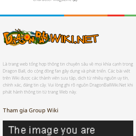
Là trang web tổng hợp thông tin chuyên sâu về mọi khía cạnh trong
Dragon Ball, do cộng đồng fan gây dựng và phát triển. Các bài viết
trên Wiki được các thành viên sưu tập, dịch từ nhiều nguồn uy tín,
chính xác, đáng tin cậy. Vui lòng ghi rõ nguồn DragonBallWiki.Net khi
phát hành thông tin từ trang Web này.
Tham gia Group Wiki