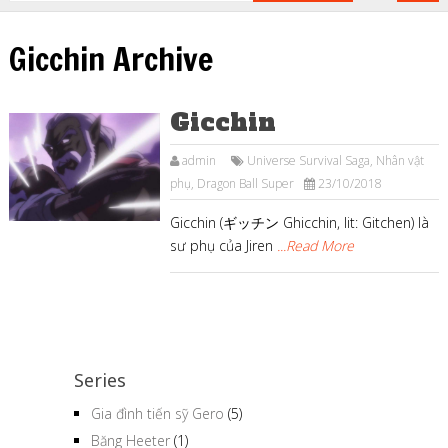
Gicchin Archive
Gicchin
admin
Universe Survival Saga
,
Nhân vật
phụ
,
Dragon Ball Super
23/10/2018
Gicchin (ギッチン Ghicchin, lit: Gitchen) là
sư phụ của Jiren
...Read More
Series
Gia đình tiến sỹ Gero
(5)
Băng Heeter
(1)