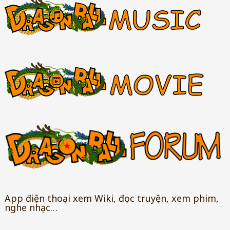
App điện thoại xem Wiki, đọc truyện, xem phim,
nghe nhạc…