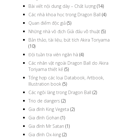
Bài viết nội dung dày – Chất lượng
(14)
Các nhà khoa học trong Dragon Ball
(4)
Quan điểm độc giả
(5)
Những nhà vô địch Giải đấu võ thuật
(5)
Bản thảo, tài liệu, bút tích Akira Toriyama
(10)
Đội tuần tra viên ngân hà
(4)
Các nhân vật ngoài Dragon Ball do Akira
Toriyama thiết kế
(5)
Tổng hợp các loại Databook, Artbook,
Illustration book
(5)
Các ngôi làng trong Dragon Ball
(2)
Trio de dangers
(2)
Gia đình King Vegeta
(2)
Gia đình Gohan
(1)
Gia đình Mr Satan
(1)
Gia đình Ox-king
(2)