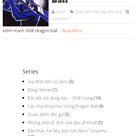
Ball
admin
Quan điểm độc giả
,
Wiki khác
06/03/2017
kiếm mạnh nhất dragon ball
...Read More
Series
Gia đình tiến sỹ Gero
(5)
Băng Heeter
(1)
Bài viết nội dung dày – Chất lượng
(14)
Các nhà khoa học trong Dragon Ball
(4)
Quan điểm độc giả
(5)
Những nhà vô địch Giải đấu võ thuật
(5)
Bản thảo, tài liệu, bút tích Akira Toriyama