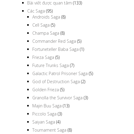
Bài viết được quan tâm
(133)
Các Saga
(95)
Androids Saga
(8)
Cell Saga
(5)
Champa Saga
(8)
Commander Red Saga
(5)
Fortuneteller Baba Saga
(1)
Frieza Saga
(5)
Future Trunks Saga
(7)
Galactic Patrol Prisoner Saga
(5)
God of Destruction Saga
(2)
Golden Frieza
(5)
Granolla the Survivor Saga
(3)
Majin Buu Saga
(13)
Piccolo Saga
(3)
Saiyan Saga
(4)
Tournament Saga
(8)