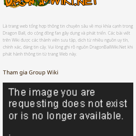
Là trang web tổng hợp thông tin chuyên sâu về mọi khía cạnh trong
Dragon Ball, do cộng đồng fan gây dựng và phát triển. Các bài viết
trên Wiki được các thành viên sưu tập, dịch từ nhiều nguồn uy tín,
chính xác, đáng tin cậy. Vui lòng ghi rõ nguồn DragonBallWiki.Net khi
phát hành thông tin từ trang Web này.
Tham gia Group Wiki