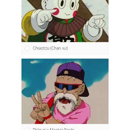
Chiaotzu (Chan xư)
Thần rùa Master Roshi