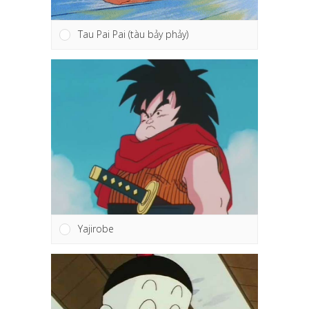
Tau Pai Pai (tàu bảy phảy)
Yajirobe