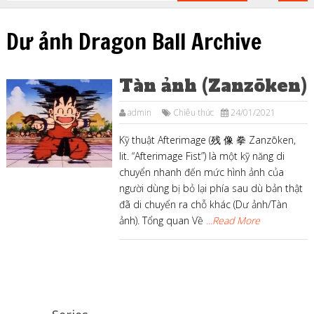
Dư ảnh Dragon Ball Archive
Tàn ảnh (Zanzōken)
admin
Chiêu thức
24/01/2021
Kỹ thuật Afterimage (残 像 拳 Zanzōken,
lit. “Afterimage Fist”) là một kỹ năng di
chuyển nhanh đến mức hình ảnh của
người dùng bị bỏ lại phía sau dù bản thật
đã di chuyển ra chỗ khác (Dư ảnh/Tàn
ảnh). Tổng quan Về
...Read More