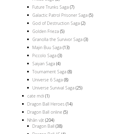
Fortuneteller Baba Saga
(1)
Frieza Saga
(5)
Future Trunks Saga
(7)
Galactic Patrol Prisoner Saga
(5)
God of Destruction Saga
(2)
Golden Frieza
(5)
Granolla the Survivor Saga
(3)
Majin Buu Saga
(13)
Piccolo Saga
(3)
Saiyan Saga
(4)
Tournament Saga
(8)
Universe 6 Saga
(8)
Universe Survival Saga
(25)
cate mới
(1)
Dragon Ball Heroes
(14)
Dragon Ball online
(5)
Nhân vật
(204)