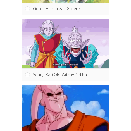
Goten + Trunks = Gotenk
Young Kai+Old Witch=Old Kai