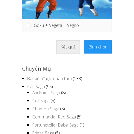
Goku + Vegeta = Vegito
Kết quả
Bình chọn
Chuyên Mục
Bài viết được quan tâm
(133)
Các Saga
(95)
Androids Saga
(8)
Cell Saga
(5)
Champa Saga
(8)
Commander Red Saga
(5)