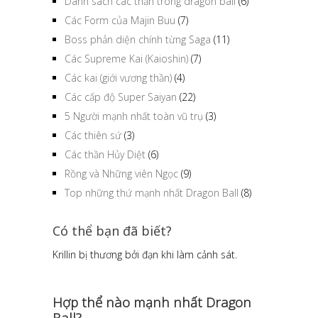
Danh sách các thần trong dragon ball
(6)
Các Form của Majin Buu
(7)
Boss phản diện chính từng Saga
(11)
Các Supreme Kai (Kaioshin)
(7)
Các kai (giới vương thần)
(4)
Các cấp độ Super Saiyan
(22)
5 Người mạnh nhất toàn vũ trụ
(3)
Các thiên sứ
(3)
Các thần Hủy Diệt
(6)
Rồng và Những viên Ngọc
(9)
Top những thứ mạnh nhất Dragon Ball
(8)
Có thể bạn đã biết?
Cuộc chiến giữa Goku và Frieza là cuộc chiến
dài nhất trong lịch sử anime với thời gian hoạt
động hơn 4 giờ