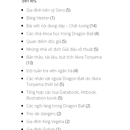
Series
Gia đình tiến sỹ Gero
(5)
Băng Heeter
(1)
Bài viết nội dung dày – Chất lượng
(14)
Các nhà khoa học trong Dragon Ball
(4)
Quan điểm độc giả
(5)
Những nhà vô địch Giải đấu võ thuật
(5)
Bản thảo, tài liệu, bút tích Akira Toriyama
(10)
Đội tuần tra viên ngân hà
(4)
Các nhân vật ngoài Dragon Ball do Akira
Toriyama thiết kế
(5)
Tổng hợp các loại Databook, Artbook,
Illustration book
(5)
Các ngôi làng trong Dragon Ball
(2)
Trio de dangers
(2)
Gia đình King Vegeta
(2)
Gia đình Gohan
(1)