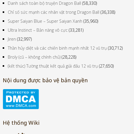
Danh sách tất cả các bộ phim Dragon Ball
(59,229)
Danh sách toàn bộ truyện Dragon Ball
(58,330)
Chỉ số sức mạnh các nhân vật trong Dragon Ball
(36,338)
Super Saiyan Blue – Super Saiyan Xanh
(35,960)
Ultra Instinct – Bản năng vô cực
(33,281)
Jiren
(32,997)
Thần hủy diệt và các chiến binh mạnh nhất 12 vũ trụ
(30,712)
Broly (cũ – không chính chủ)
(28,228)
(kết thúc) Tường thuật kết quả giải đấu 12 vũ trụ
(27,650)
Nội dung được bảo vệ bản quyền