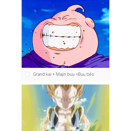
Grand kai + Majin buu =Buu béo