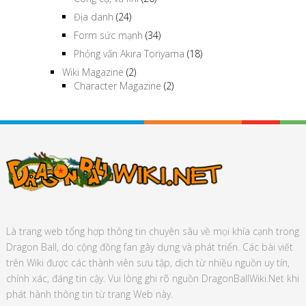
Chủng tộc
(19)
Công cụ, vũ khí
(20)
Địa danh
(24)
Form sức mạnh
(34)
Phỏng vấn Akira Toriyama
(18)
Wiki Magazine
(2)
Character Magazine
(2)
Là trang web tổng hợp thông tin chuyên sâu về mọi khía cạnh trong
Dragon Ball, do cộng đồng fan gây dựng và phát triển. Các bài viết
trên Wiki được các thành viên sưu tập, dịch từ nhiều nguồn uy tín,
chính xác, đáng tin cậy. Vui lòng ghi rõ nguồn DragonBallWiki.Net khi