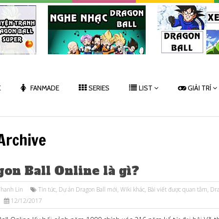
K
FANMADE
SERIES
LIST
GIẢI TRÍ
Archive
on Ball Online là gì?
hanh Lin
Tin tức
,
Dự án Dragon Ball mới
,
Wiki khác
,
Bài viết được quan tâm
,
Dr
12/12/2017