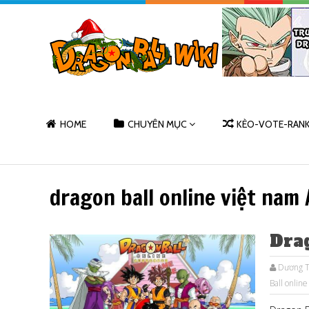
HOME
CHUYÊN MỤC
KÈO-VOTE-RAN
dragon ball online việt nam 
Drag
Dương T
Ball online