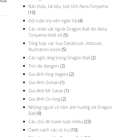
huật
Bản thảo, tài liệu, bút tích Akira Toriyama
(10)
Đội tuần tra viên ngân hà
(4)
Các nhân vật ngoài Dragon Ball do Akira
Toriyama thiết kế
(5)
Tổng hợp các loại Databook, Artbook,
Illustration book
(5)
Các ngôi làng trong Dragon Ball
(2)
Trio de dangers
(2)
Gia đình King Vegeta
(2)
Gia đình Gohan
(1)
Gia đình Mr Satan
(1)
Gia đình Ox-king
(2)
Những người có tầm ảnh hưởng với Dragon
Ball
(9)
Các chủ đề tranh luận nhiều
(23)
Danh sách các vũ trụ
(10)