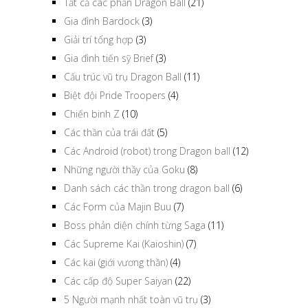
Tất cả các phần Dragon Ball
(21)
Gia đình Bardock
(3)
Giải trí tổng hợp
(3)
Gia đình tiến sỹ Brief
(3)
Cấu trúc vũ trụ Dragon Ball
(11)
Biệt đội Pride Troopers
(4)
Chiến binh Z
(10)
Các thần của trái đất
(5)
Các Android (robot) trong Dragon ball
(12)
Những người thầy của Goku
(8)
Danh sách các thần trong dragon ball
(6)
Các Form của Majin Buu
(7)
Boss phản diện chính từng Saga
(11)
Các Supreme Kai (Kaioshin)
(7)
Các kai (giới vương thần)
(4)
Các cấp độ Super Saiyan
(22)
5 Người mạnh nhất toàn vũ trụ
(3)