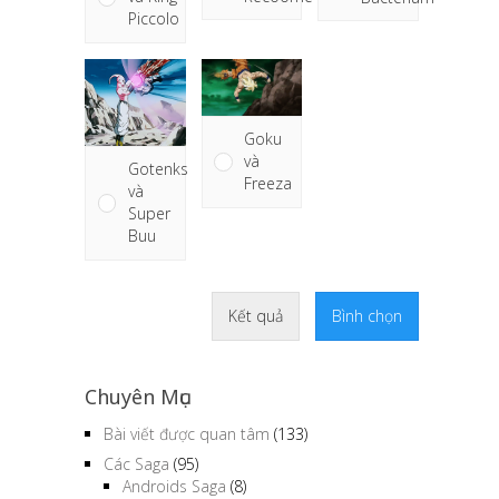
Goku
và
Gotenks
Freeza
và
Super
Buu
Kết quả
Bình chọn
Chuyên Mục
Bài viết được quan tâm
(133)
Các Saga
(95)
Androids Saga
(8)
Cell Saga
(5)