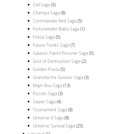
Champa Saga
(8)
Commander Red Saga
(5)
Fortuneteller Baba Saga
(1)
Frieza Saga
(5)
Future Trunks Saga
(7)
Galactic Patrol Prisoner Saga
(5)
God of Destruction Saga
(2)
Golden Frieza
(5)
Granolla the Survivor Saga
(3)
Majin Buu Saga
(13)
Piccolo Saga
(3)
Saiyan Saga
(4)
Tournament Saga
(8)
Universe 6 Saga
(8)
Universe Survival Saga
(25)
cate mới
(1)
Dragon Ball Heroes
(14)