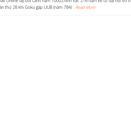
all Online lấy bối cảnh năm 1000,chính xác 216 năm kể từ đại hội Võ t
 lần thứ 28 khi Goku gặp UUB (năm 784)
...Read More