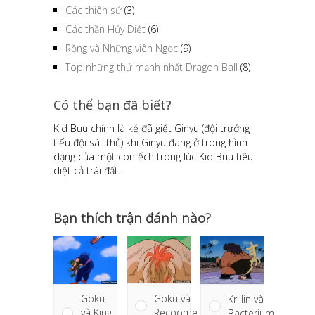
Các thiên sứ
(3)
Các thần Hủy Diệt
(6)
Rồng và Những viên Ngọc
(9)
Top những thứ mạnh nhất Dragon Ball
(8)
Có thể bạn đã biết?
Launch bị truy nã với mức tiền thưởng là
2.000.000 đô la
Bạn thích trận đánh nào?
Goku và
Goku
Krillin và
Recoome
và King
Bacterium
Piccolo