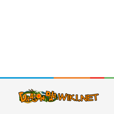
Là trang web tổng hợp thông tin chuyên sâu về mọi