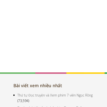
Bài viết xem nhiều nhất
Thứ tự Đọc truyện và Xem phim 7 viên Ngọc Rồng
(73,594)
Danh sách tất cả các bộ phim Dragon Ball
(59,180)